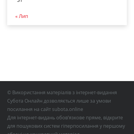
31
« Лип
© Використання матеріалів з інтернет-видання
Субота Онлайн дозволяється лише за умови
посилання на сайт subota.online
Для інтернет-видань обов’язкове пряме, відкрите
для пошукових систем гіперпосилання у першому