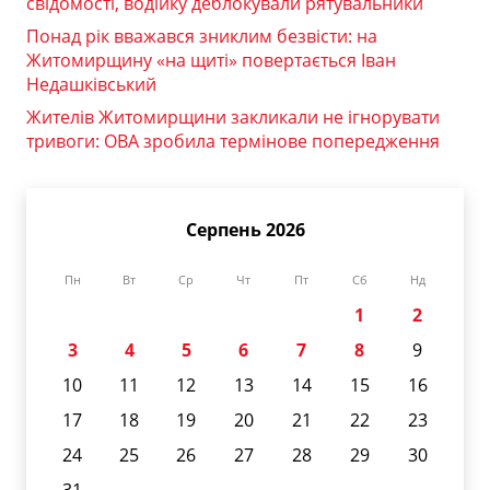
свідомості, водійку деблокували рятувальники
Понад рік вважався зниклим безвісти: на
Житомирщину «на щиті» повертається Іван
Недашківський
Жителів Житомирщини закликали не ігнорувати
тривоги: ОВА зробила термінове попередження
Серпень 2026
Пн
Вт
Ср
Чт
Пт
Сб
Нд
1
2
3
4
5
6
7
8
9
10
11
12
13
14
15
16
17
18
19
20
21
22
23
24
25
26
27
28
29
30