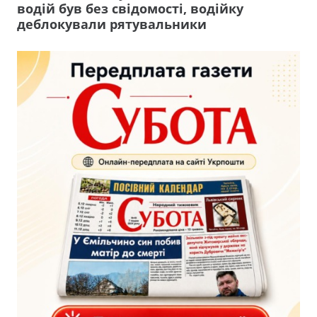
водій був без свідомості, водійку
деблокували рятувальники