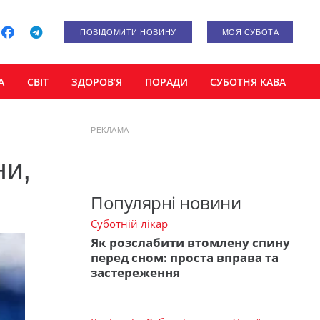
ПОВІДОМИТИ НОВИНУ
МОЯ СУБОТА
А
СВІТ
ЗДОРОВ’Я
ПОРАДИ
СУБОТНЯ КАВА
РЕКЛАМА
ни,
Популярні новини
Суботній лікар
Як розслабити втомлену спину
перед сном: проста вправа та
застереження