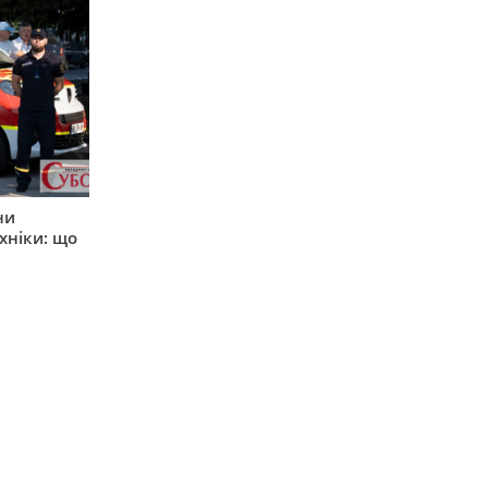
ни
хніки: що