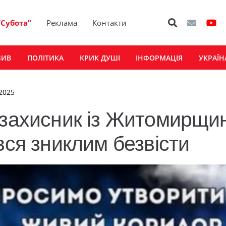
“Субота”
Реклама
Контакти
ЗИВ
ПОЛІТИКА
КРИК ДУШІ
ІНФОРМАЦІЯ
УКРАЇН
 2025
 захисник із Житомирщи
вся зниклим безвісти