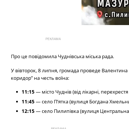
РЕКЛАМА
Про це повідомила Чуднівська міська рада.
У вівторок, 8 липня, громада проведе Валентина
коридор” на честь воїна:
11:15
— місто Чуднів (від лікарні, перехрестя
11:45
— село П’ятка (вулиця Богдана Хмельн
12:15
— село Пилипівка (вулиця Центральна)
РЕКЛАМА