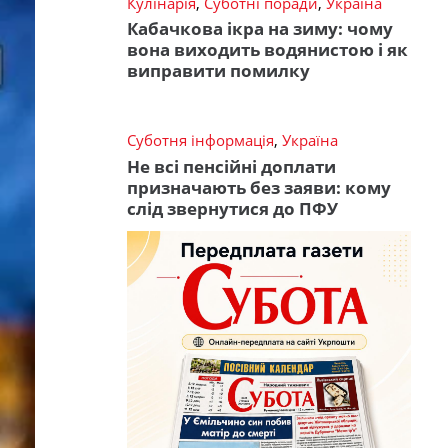
Кулінарія
,
Суботні поради
,
Україна
Кабачкова ікра на зиму: чому
вона виходить водянистою і як
виправити помилку
Суботня інформація
,
Україна
Не всі пенсійні доплати
призначають без заяви: кому
слід звернутися до ПФУ