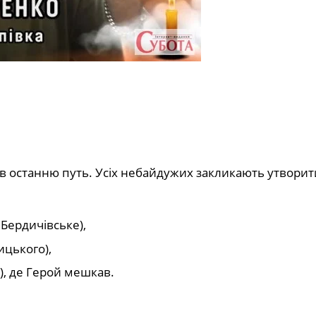
 в останню путь. Усіх небайдужих закликають утвори
 Бердичівське),
ицького),
, де Герой мешкав.