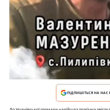
ПІДПИШІТЬСЯ НА НАС 
До Чуднівської громади надійшла трагічна звіст