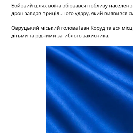
Бойовий шлях воїна обірвався поблизу населеног
дрон завдав прицільного удару, який виявився 
Овруцький міський голова Іван Коруд та вся міс
дітьми та рідними загиблого захисника.