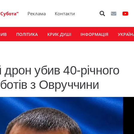
“Субота”
Реклама
Контакти
ЗИВ
ПОЛІТИКА
КРИК ДУШІ
ІНФОРМАЦІЯ
УКРАЇН
 дрон убив 40-річного
ботів з Овруччини