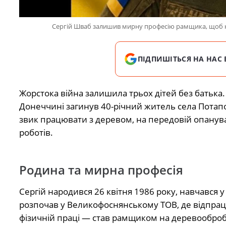
Сергій Шваб залишив мирну професію рамщика, щоб к
ПІДПИШІТЬСЯ НА НАС 
Жорстока війна залишила трьох дітей без батька.
Донеччині загинув 40-річний житель села Потап
звик працювати з деревом, на передовій опанува
роботів.
Родина та мирна професія
Сергій народився 26 квітня 1986 року, навчався у
розпочав у Великофоснянському ТОВ, де відпрацю
фізичній праці — став рамщиком на деревообробн