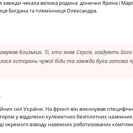
я завжди чекала велика родина: донечки Ярина і Марі
ниця Богдана та племінниця Олександра.
мував близьких. Ті, хто знав Сергія, згадують його
шалася осторонь чужої біди та завжди була готова 
р
йних сил України. На фронті він виконував специфічні
тором у відділенні кулеметних безпілотних наземних
аді окремого взводу наземних роботизованих комплек