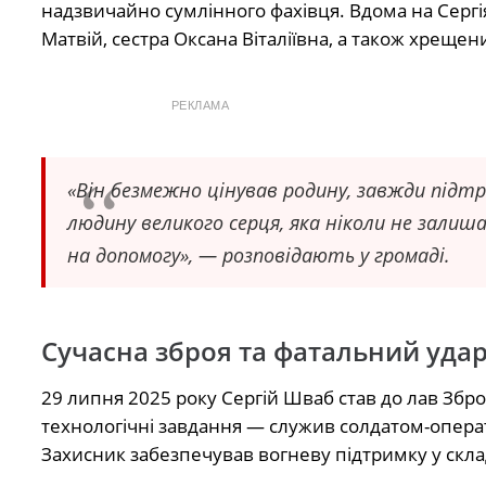
надзвичайно сумлінного фахівця. Вдома на Сергі
Матвій, сестра Оксана Віталіївна, а також хреще
РЕКЛАМА
«Він безмежно цінував родину, завжди підтри
людину великого серця, яка ніколи не зали
на допомогу», — розповідають у громаді.
Сучасна зброя та фатальний уда
29 липня 2025 року Сергій Шваб став до лав Збро
технологічні завдання — служив солдатом-опера
Захисник забезпечував вогневу підтримку у скл