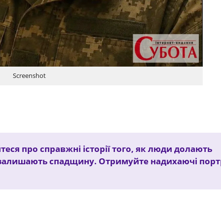
Screenshot
теся про справжні історії того, як люди долають
залишають спадщину. Отримуйте надихаючі порт