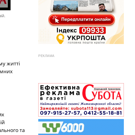
ій.
РЕКЛАМА
му житті
емних
ях
ій
ального та