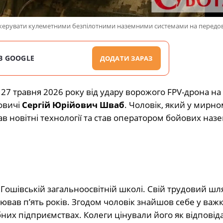
ерувати кулеметними безпілотними наземними системами на передов
В GOOGLE
ДОДАТИ ЗАРАЗ
 27 травня 2026 року від удару ворожого FPV-дрона на
овичі
Сергій Юрійович Шваб
. Чоловік, який у мирно
в новітні технології та став оператором бойових наз
 Гошівській загальноосвітній школі. Свій трудовий шл
вав п’ять років. Згодом чоловік знайшов себе у важк
их підприємствах. Колеги цінували його як відповід