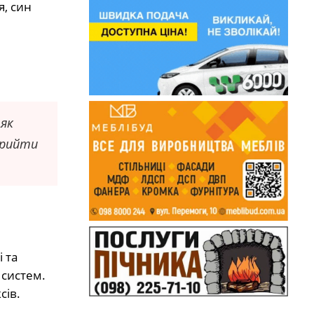
я, син
 як
прийти
 та
 систем.
сів.