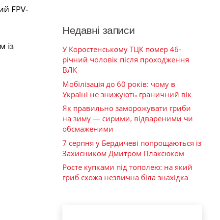
ий FPV-
Недавні записи
м із
У Коростенському ТЦК помер 46-
річний чоловік після проходження
ВЛК
Мобілізація до 60 років: чому в
Україні не знижують граничний вік
Як правильно заморожувати гриби
на зиму — сирими, відвареними чи
обсмаженими
7 серпня у Бердичеві попрощаються із
Захисником Дмитром Плаксюком
Росте купками під тополею: на який
гриб схожа незвична біла знахідка