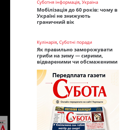
Суботня інформація
,
Україна
Мобілізація до 60 років: чому в
Україні не знижують
граничний вік
Кулінарія
,
Суботні поради
Як правильно заморожувати
гриби на зиму — сирими,
відвареними чи обсмаженими