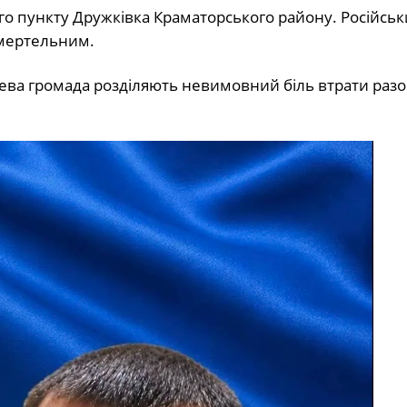
о пункту Дружківка Краматорського району. Російськ
смертельним.
цева громада розділяють невимовний біль втрати разо