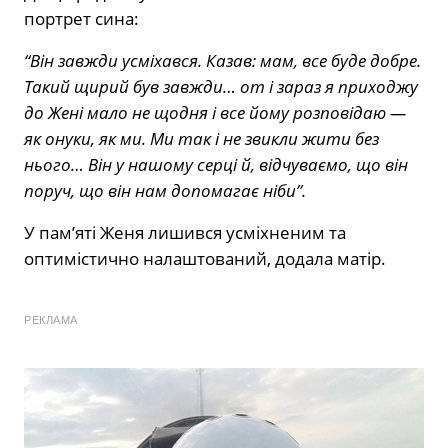
портрет сина:
“Він завжди усміхався. Казав: мам, все буде добре.
Такий щирий був завжди… от і зараз я приходжу
до Жені мало не щодня і все йому розповідаю —
як онуки, як ми. Ми так і не звикли жити без
нього… Він у нашому серці й, відчуваємо, що він
поруч, що він нам допомагає ніби”.
У пам’яті Женя лишився усміхненим та
оптимістично налаштований, додала матір.
РЕКЛАМА