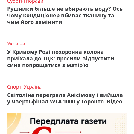
Суботні поради
Рушники більше не вбирають воду? Ось
чому кондиціонер вбиває тканину та
чим його замінити
Україна
У Кривому Розі похоронна колона
приїхала до ТЦК: просили відпустити
сина попрощатися з матір’ю
Спорт
,
Україна
Світоліна переграла Анісімову і вийшла
у чвертьфінал WTA 1000 у Торонто. Відео