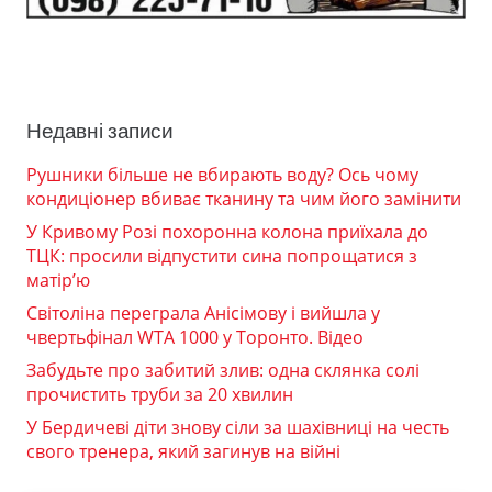
Недавні записи
Рушники більше не вбирають воду? Ось чому
кондиціонер вбиває тканину та чим його замінити
У Кривому Розі похоронна колона приїхала до
ТЦК: просили відпустити сина попрощатися з
матір’ю
Світоліна переграла Анісімову і вийшла у
чвертьфінал WTA 1000 у Торонто. Відео
Забудьте про забитий злив: одна склянка солі
прочистить труби за 20 хвилин
У Бердичеві діти знову сіли за шахівниці на честь
свого тренера, який загинув на війні