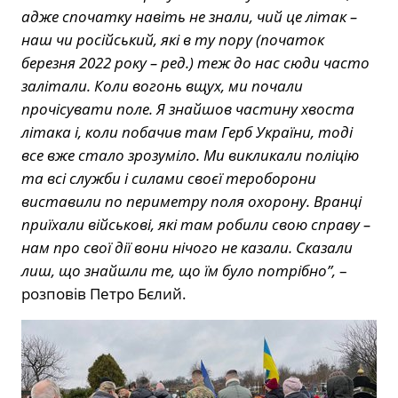
адже спочатку навіть не знали, чий це літак –
наш чи російський, які в ту пору (початок
березня 2022 року – ред.) теж до нас сюди часто
залітали. Коли вогонь вщух, ми почали
прочісувати поле. Я знайшов частину хвоста
літака і, коли побачив там Герб України, тоді
все вже стало зрозуміло. Ми викликали поліцію
та всі служби і силами своєї тероборони
виставили по периметру поля охорону. Вранці
приїхали військові, які там робили свою справу –
нам про свої дії вони нічого не казали. Сказали
лиш, що знайшли те, що їм було потрібно”,
–
розповів Петро Бєлий.