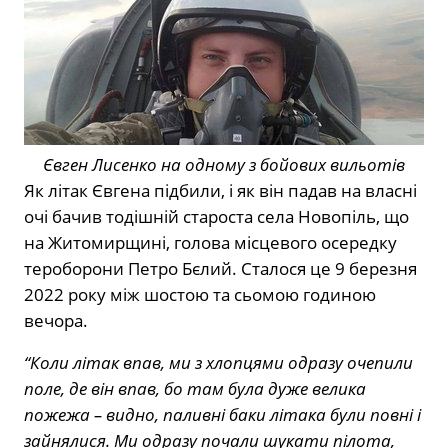
Євген Лисенко на одному з бойових вильотів
Як літак Євгена підбили, і як він падав на власні
очі бачив тодішній староста села Новопіль, що
на Житомирщині, голова місцевого осередку
тероборони Петро Бєлий. Сталося це 9 березня
2022 року між шостою та сьомою годиною
вечора.
“Коли літак впав, ми з хлопцями одразу очепили
поле, де він впав, бо там була дуже велика
пожежа – видно, паливні баки літака були повні і
зайнялися. Ми одразу почали шукати пілота,