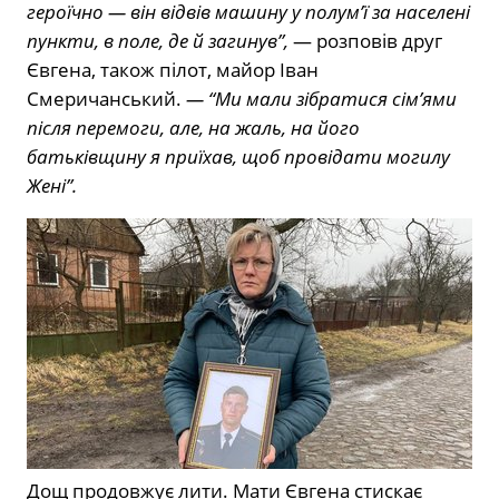
героїчно — він відвів машину у полум’ї за населені
пункти, в поле, де й загинув”,
— розповів друг
Євгена, також пілот, майор Іван
Смеричанський.
— “Ми мали зібратися сім’ями
після перемоги, але, на жаль, на його
батьківщину я приїхав, щоб провідати могилу
Жені”.
Дощ продовжує лити. Мати Євгена стискає