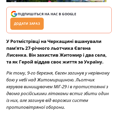
ПІДПИШІТЬСЯ НА НАС В GOOGLE
ДОДАТИ ЗАРАЗ
У Ротмістрівці на Черкащині вшанували
пам’ять 27-річного льотчика Євгена
Лисенка. Він захистив Житомир і два села,
та як Герой віддав своє життя за Україну.
Рік тому, 9-го березня, Євген загинув у нерівному
бою у небі над Житомирщиною. Льотчик
керував винищувачем МіГ-29 і в протистоянні з
двома російськими літаками встиг збити один
із них, але загинув від ворожих систем
протиповітряної оборони.