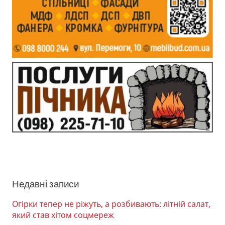
Недавні записи
Огірки тепер не ріжуть, а розбивають: літній салат,
який став хітом соцмереж