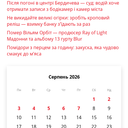
Після погоні в центрі Бердичева — суд: водій хоче
отримати записи з бодікамер і камер міста
Не викидайте великі огірки: зробіть кроповий
реліш — взимку банку з’їдають за раз
Помер Вільям Орбіт — продюсер Ray of Light
Мадонни та альбому 13 гурту Blur
Помідори з перцем за годину: закуска, яка чудово
смакує до м’яса
Серпень 2026
Пн
Вт
Ср
Чт
Пт
Сб
Нд
1
2
3
4
5
6
7
8
9
10
11
12
13
14
15
16
17
18
19
20
21
22
23