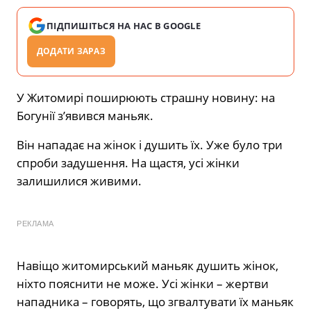
ПІДПИШІТЬСЯ НА НАС В GOOGLE
ДОДАТИ ЗАРАЗ
У Житомирі поширюють страшну новину: на
Богунії з’явився маньяк.
Він нападає на жінок і душить їх. Уже було три
спроби задушення. На щастя, усі жінки
залишилися живими.
РЕКЛАМА
Навіщо житомирський маньяк душить жінок,
ніхто пояснити не може. Усі жінки – жертви
нападника – говорять, що згвалтувати їх маньяк