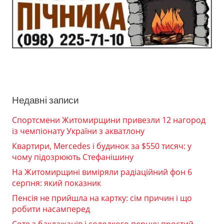
Недавні записи
Спортсмени Житомирщини привезли 12 нагород
із чемпіонату України з акватлону
Квартири, Mercedes і будинок за $550 тисяч: у
чому підозрюють Стефанішину
На Житомирщині виміряли радіаційний фон 6
серпня: який показник
Пенсія не прийшла на картку: сім причин і що
робити насамперед
Соте з баклажанів і солодкого перцю: простий