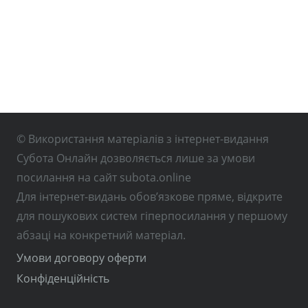
© Використання матеріалів з інтернет-видання
Субота Онлайн дозволяється лише за умови
посилання на сайт subota.online
Для інтернет-видань обов’язкове пряме, відкрите
для пошукових систем гіперпосилання у першому
абзаці на конкретний матеріал.
Умови договору оферти
Конфіденційність