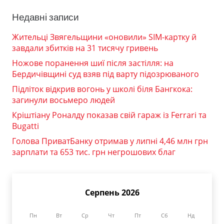
Недавні записи
Жительці Звягельщини «оновили» SIM-картку й
завдали збитків на 31 тисячу гривень
Ножове поранення шиї після застілля: на
Бердичівщині суд взяв під варту підозрюваного
Підліток відкрив вогонь у школі біля Бангкока:
загинули восьмеро людей
Кріштіану Роналду показав свій гараж із Ferrari та
Bugatti
Голова ПриватБанку отримав у липні 4,46 млн грн
зарплати та 653 тис. грн негрошових благ
Серпень 2026
Пн
Вт
Ср
Чт
Пт
Сб
Нд