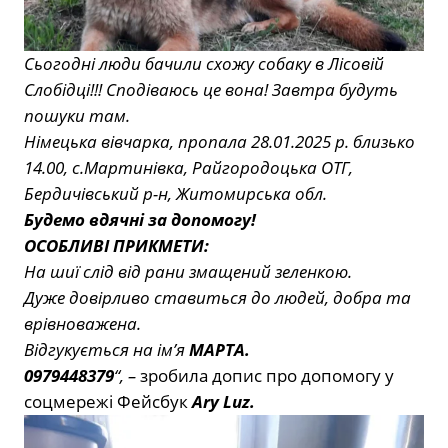
Сьогодні люди бачили схожу собаку в Лісовій
Слобідці!!! Сподіваюсь це вона! Завтра будуть
пошуки там.
Німецька вівчарка, пропала 28.01.2025 р. близько
14.00, с.Мартинівка, Райгородоцька ОТГ,
Бердичівський р-н, Житомирська обл.
Будемо вдячні за допомогу!
ОСОБЛИВІ ПРИКМЕТИ:
На
шиї слід від рани змащений зеленкою.
Дуже довірливо ставиться до людей, добра та
врівноважена.
Відгукується на ім’я
МАРТА.
0979448379
“, –
зробила допис про допомогу у
соцмережі Фейсбук
Ary Luz.