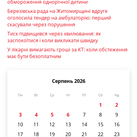
обмороження однорічної дитини
Березівська рада на Житомирщині вдруге
оголосила тендер на амбулаторію: перший
скасували через порушення
Тиск підвищився через хвилювання: як
заспокоїтися і коли викликати швидку
У лікарні вимагають гроші за КТ: коли обстеження
має бути безоплатним
Серпень 2026
Пн
Вт
Ср
Чт
Пт
Сб
Нд
1
2
3
4
5
6
7
8
9
10
11
12
13
14
15
16
17
18
19
20
21
22
23