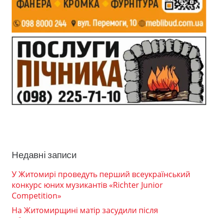
Недавні записи
У Житомирі проведуть перший всеукраїнський
конкурс юних музикантів «Richter Junior
Competition»
На Житомирщині матір засудили після