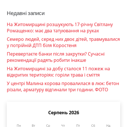
Недавні записи
На Житомирщині розшукують 17-річну Світлану
Ромащенко: має два татуювання на руках
Семеро людей, серед них двоє дітей, травмувалися
у потрійній ДТП біля Коростеня
Перевертаєте банки після закрутки? Сучасні
рекомендації радять робити інакше
На Житомирщині за добу сталося 11 пожеж на
відкритих територіях: горіли трава і сміття
У центрі Малина корова провалилася в люк: бетон
різали, арматуру відгинали три години. ФОТО
Серпень 2026
Пн
Вт
Ср
Чт
Пт
Сб
Нд