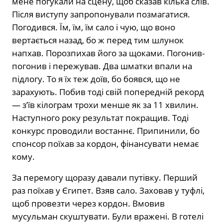
мене погукали на сцену, щоб сказав кілька слів.
Після виступу запропонували позмагатися.
Погодився. Їм, їм, їм сало і чую, що воно
вертається назад, бо ж перед тим шлунок
напхав. Порозпихав його за щоками. Погонив-
погонив і пережував. Два шматки впали на
підлогу. То я їх теж доїв, бо боявся, що не
зарахують. Побив тоді свій попередній рекорд
— з’їв кілограм трохи менше як за 11 хвилин.
Наступного року результат покращив. Тоді
конкурс проводили востаннє. Припинили, бо
спонсор поїхав за кордон, фінансувати немає
кому.
За перемогу щоразу давали путівку. Перший
раз поїхав у Єгипет. Взяв сало. Заховав у туфлі,
щоб провезти через кордон. Вмовив
мусульман скуштувати. Були вражені. В готелі