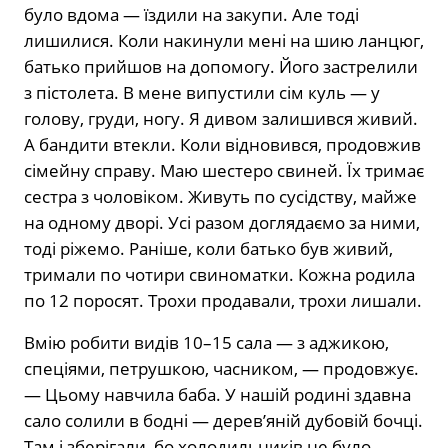
було вдома — їздили на закупи. Але тоді
лишилися. Коли накинули мені на шию ланцюг,
батько прийшов на допомогу. Його застрелили
з пістолета. В мене випустили сім куль — у
голову, груди, ногу. Я дивом залишився живий.
А бандити втекли. Коли відновився, продовжив
сімейну справу. Маю шестеро свиней. Їх тримає
сестра з чоловіком. Живуть по сусідству, майже
на одному дворі. Усі разом доглядаємо за ними,
тоді ріжемо. Раніше, коли батько був живий,
тримали по чотири свиноматки. Кожна родила
по 12 поросят. Трохи продавали, трохи лишали.
Вмію робити видів 10–15 сала — з аджикою,
спеціями, петрушкою, часником, — про­довжує.
— Цьому навчила баба. У нашій родині здавна
сало солили в бодні — дерев’яній дубовій бочці.
Там і зберігали, бо холодильників не було.