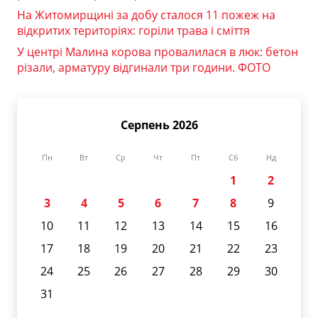
На Житомирщині за добу сталося 11 пожеж на
відкритих територіях: горіли трава і сміття
У центрі Малина корова провалилася в люк: бетон
різали, арматуру відгинали три години. ФОТО
Серпень 2026
Пн
Вт
Ср
Чт
Пт
Сб
Нд
1
2
3
4
5
6
7
8
9
10
11
12
13
14
15
16
17
18
19
20
21
22
23
24
25
26
27
28
29
30
31