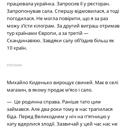
працювала українка. Запросив її у ресторан.
Запропонував сала. Спершу відмовилася, а тоді
погодилася. Не могла повірити, що я за раз
можу з’їсти кілограм. За другий виграш отримав
тур країнами Європи, а за третій —
Скандинавією. Завдяки салу об’їздив більш як
10 країн.
РЕКЛАМА
Михайло Киденько вирощує свиней. Має в селі
магазин, в якому продає м’ясо і сало.
— Це родинна справа. Раніше тато цим
займався. Але два роки тому в нас трапилася
біда. Перед Великоднем у ніч на п’ятницю у
хату вдерлися злодії. Зазвичай у цей час нас не