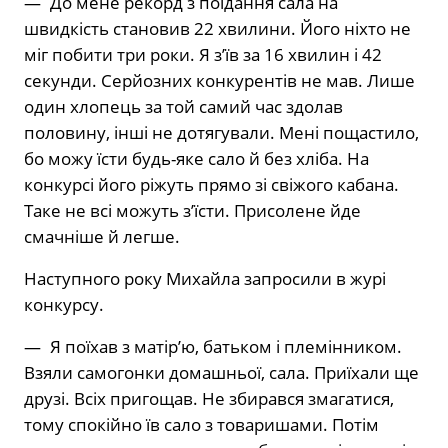
— До мене рекорд з поїдання сала на
швидкість становив 22 хвилини. Його ніхто не
міг побити три роки. Я з’їв за 16 хвилин і 42
секунди. Серйозних конкурентів не мав. Лише
один хлопець за той самий час здолав
половину, інші не дотягували. Мені пощастило,
бо можу їсти будь-яке сало й без хліба. На
конкурсі його ріжуть прямо зі свіжого кабана.
Таке не всі можуть з’їсти. Присолене йде
смачніше й легше.
Наступного року Михайла запросили в журі
конкурсу.
— Я поїхав з матір’ю, батьком і племінником.
Взяли самогонки домашньої, сала. Приїхали ще
друзі. Всіх пригощав. Не збирався змагатися,
тому спокійно їв сало з товаришами. Потім