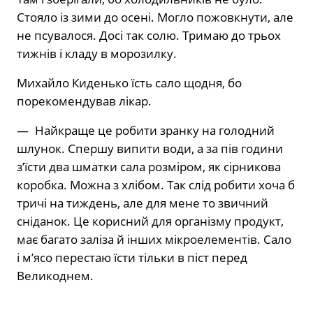
Стояло із зими до осені. Могло пожовкнути, але
не псувалося. Досі так солю. Тримаю до трьох
тижнів і кладу в морозилку.
Михайло Киденько їсть сало щодня, бо
порекомендував лікар.
— Найкраще це робити зранку на голодний
шлунок. Спершу випити води, а за пів години
з’їсти два шматки сала розміром, як сірникова
коробка. Можна з хлібом. Так слід робити хоча б
тричі на тиждень, але для мене то звичний
сніданок. Це корисний для організму продукт,
має багато заліза й інших мікроелементів. Сало
і м’ясо перестаю їсти тільки в піст перед
Великоднем.