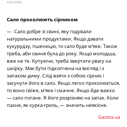
РЕКЛАМА
Сало проколюють сірником
— Сало добре зі свині, яку годували
натуральними продуктами. Якщо давати
кукурудзу, пшеницю, то сало буде м’яке. Також
треба, аби свиня була до року. Якщо молодша,
вже не те. Купуючи, треба звертати увагу на
шкірку. Має бути підкопчена на вигляд і з
запахом диму. Слід взяти з собою сірник і
засунути його в сало. Якщо легко проколюється,
то воно свіже, м’яке і смачне. Якщо йде важко
— сало погане. Я його розрізняю на запах. Коли
пахне, як курка-гриль, — значить неякісне.
Gazeta.ua