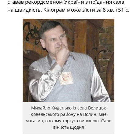
ставав рекордсменом України з поїдання сала
на швидкість. ­Кілограм може з’їсти за 8 хв. і 51 с.
Михайло Киденько із села Велицьк
Ковельського району на Волині має
магазин, в якому торгує свининою. Сало
він їсть щодня