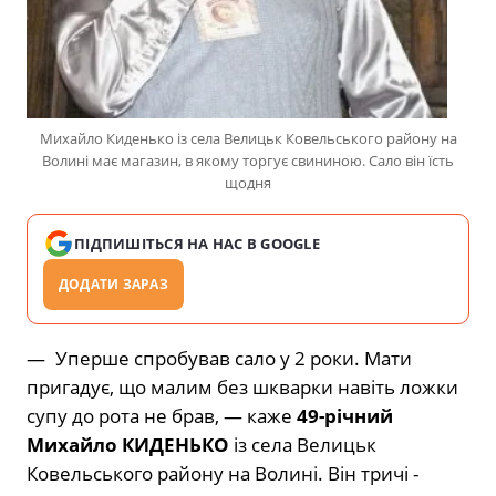
Михайло Киденько із села Велицьк Ковельського району на
Волині має магазин, в якому торгує свининою. Сало він їсть
щодня
ПІДПИШІТЬСЯ НА НАС В GOOGLE
ДОДАТИ ЗАРАЗ
— Уперше спробував сало у 2 роки. Мати
пригадує, що малим без шкварки навіть ложки
супу до рота не брав, — каже
49-річний
Михайло
КИДЕНЬКО
із села Велицьк
Ковельського району на Волині. Він тричі ­