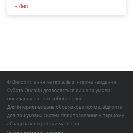
« Лип
© Використання матеріалів з інтернет-видання
Субота Онлайн дозволяється лише за умови
посилання на сайт subota.online
Для інтернет-видань обов’язкове пряме, відкрите
для пошукових систем гіперпосилання у першому
абзаці на конкретний матеріал.