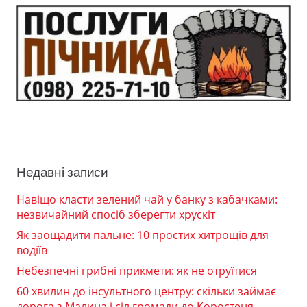
Недавні записи
Навіщо класти зелений чай у банку з кабачками:
незвичайний спосіб зберегти хрускіт
Як заощадити пальне: 10 простих хитрощів для
водіїв
Небезпечні грибні прикмети: як не отруїтися
60 хвилин до інсультного центру: скільки займає
дорога з Малина і сіл громади до Коростеня