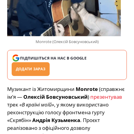
Monrote (Олексій Бовсуновський)
ПІДПИШІТЬСЯ НА НАС В GOOGLE
ДОДАТИ ЗАРАЗ
Музикант із Житомирщини
Monrote
(справжнє
ім’я —
Олексій Бовсуновський
)
презентував
трек
«В країні моїй»
, у якому використано
реконструкцію голосу фронтмена гурту
«Скрябін»
Андрія Кузьменка
. Проєкт
реалізовано з офіційного дозволу