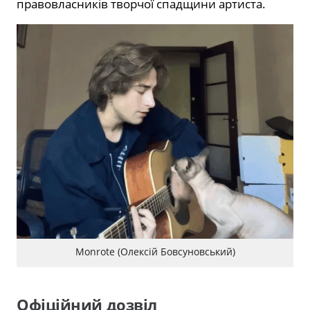
правовласників творчої спадщини артиста.
Monrote (Олексій Бовсуновський)
Офіційний дозвіл