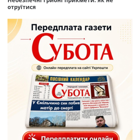
отруїтися