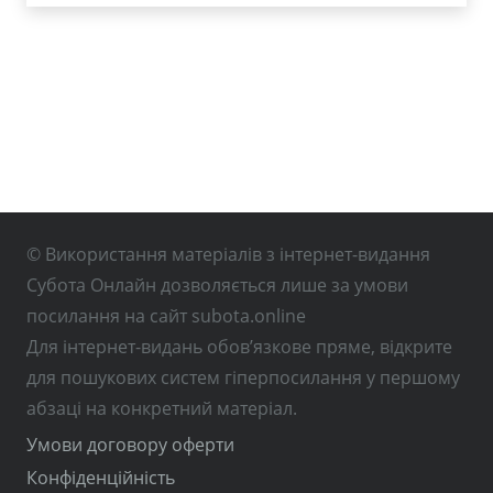
© Використання матеріалів з інтернет-видання
Субота Онлайн дозволяється лише за умови
посилання на сайт subota.online
Для інтернет-видань обов’язкове пряме, відкрите
для пошукових систем гіперпосилання у першому
абзаці на конкретний матеріал.
Умови договору оферти
Конфіденційність