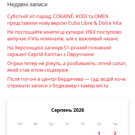
Недавні записи
Суботній хіт-парад: COKAINÉ, KODI та OMEN
представили нову версію Cuba Libre & Dolce Vita
Не поспішайте міняти ці купюри: НБУ поступово
вилучає п’ять номіналів, але є важливий нюанс
На Херсонщині загинув 51-річний головний
сержант Сергій Капітан з Овруччини
Огірки тепер не ріжуть, а розбивають: літній салат,
який став хітом соцмереж
Після погоні в центрі Бердичева — суд: водій хоче
отримати записи з бодікамер і камер міста
Серпень 2026
Пн
Вт
Ср
Чт
Пт
Сб
Нд
1
2