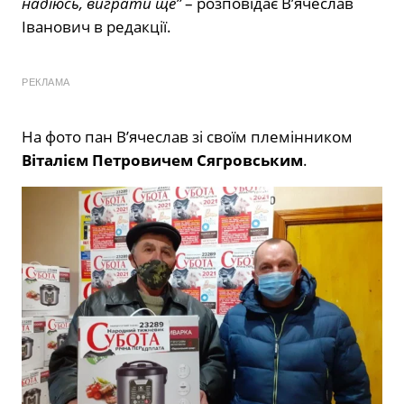
надіюсь, виграти ще”
– розповідає В’ячеслав
Іванович в редакції.
РЕКЛАМА
На фото пан В’ячеслав зі своїм племінником
Віталієм Петровичем Сягровським
.