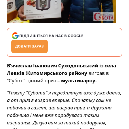
ПІДПИШІТЬСЯ НА НАС В GOOGLE
ДОДАТИ ЗАРАЗ
В’ячеслав Іванович Суходольський із села
Левків Житомирського району
виграв в
“Суботі” цінний приз –
мультиварку.
“Газету “Субота” я передплачую вже дуже давно,
а от приз я виграв вперше. Спочатку сам не
побачив в газеті, що виграв приз, а дружина
побачила і мене вже порадувала таким
виграшем. Дякую вам за такий подарунок,