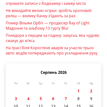
отримати записи з бодікамер і камер міста
Не викидайте великі огірки: зробіть кроповий
реліш — взимку банку з’їдають за раз
Помер Вільям Орбіт — продюсер Ray of Light
Мадонни та альбому 13 гурту Blur
Помідори з перцем за годину: закуска, яка чудово
смакує до м’яса
На трасі біля Коростеня аварія за участю трьох
авто: водіїв попереджають про ускладнення руху
Серпень 2026
Пн
Вт
Ср
Чт
Пт
Сб
Нд
1
2
3
4
5
6
7
8
9
10
11
12
13
14
15
16