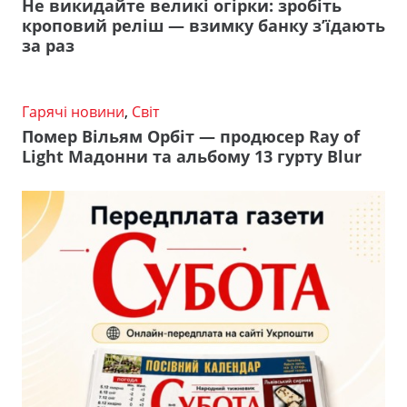
Не викидайте великі огірки: зробіть
кроповий реліш — взимку банку з’їдають
за раз
Гарячі новини
,
Світ
Помер Вільям Орбіт — продюсер Ray of
Light Мадонни та альбому 13 гурту Blur