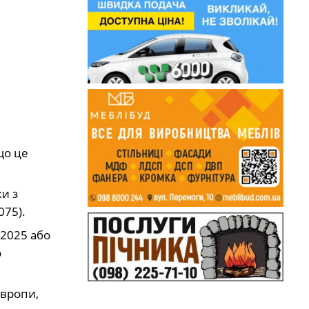
що це
и з
075).
 2025 або
о
Європи,