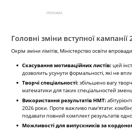
РЕКЛАМА
Головні зміни вступної кампанії 
Окрім зміни лімітів, Міністерство освіти впрова
Скасування мотиваційних листів:
цей інс
дозволить усунути формальності, які не впли
Творчі спеціальності:
збільшено вагу творч
математики для таких спеціальностей зменш
Використання результатів НМТ:
абітурієнт
2026 роки. Проте важливо пам’ятати: комбін
подавати повний комплект результатів одно
Можливості для випускників за кордоном