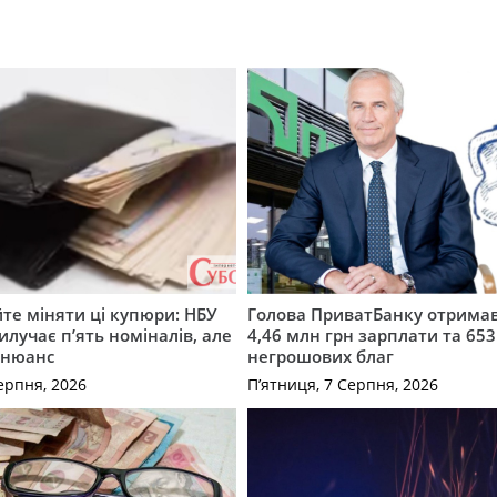
те міняти ці купюри: НБУ
Голова ПриватБанку отримав
илучає п’ять номіналів, але
4,46 млн грн зарплати та 653
 нюанс
негрошових благ
ерпня, 2026
П’ятниця, 7 Серпня, 2026