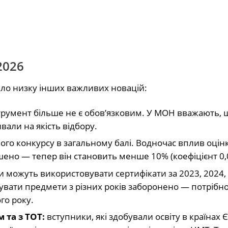
2026
дило низку інших важливих новацій:
трумент більше не є обов’язковим. У МОН вважають, 
вали на якість відбору.
ого конкурсу в загальному балі. Водночас вплив оцінк
ено — тепер він становить менше 10% (коефіцієнт 0,
и можуть використовувати сертифікати за 2023, 2024,
увати предмети з різних років заборонено — потрібн
го року.
 та з ТОТ:
вступники, які здобували освіту в країнах 