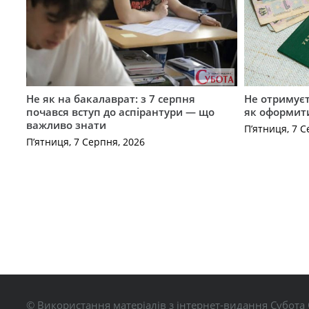
Не як на бакалаврат: з 7 серпня
Не отримуєт
почався вступ до аспірантури — що
як оформит
важливо знати
П’ятниця, 7 С
П’ятниця, 7 Серпня, 2026
© Використання матеріалів з інтернет-видання Субота 