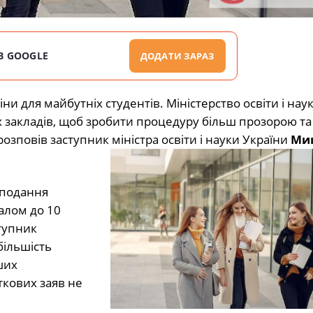
В GOOGLE
ДОДАТИ ЗАРАЗ
ни для майбутніх студентів. Міністерство освіти і нау
закладів, щоб зробити процедуру більш прозорою т
повів заступник міністра освіти і науки України
Ми
а подання
алом до 10
ступник
більшість
ших
ткових заяв не