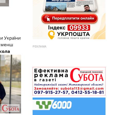
ки України
а менш
РЕКЛАМА
кола