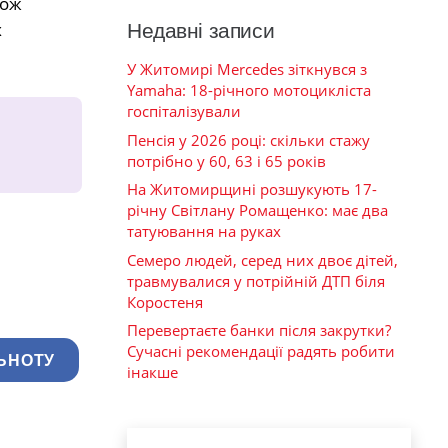
кож
х
Недавні записи
У Житомирі Mercedes зіткнувся з
Yamaha: 18-річного мотоцикліста
госпіталізували
Пенсія у 2026 році: скільки стажу
потрібно у 60, 63 і 65 років
На Житомирщині розшукують 17-
річну Світлану Ромащенко: має два
татуювання на руках
Семеро людей, серед них двоє дітей,
травмувалися у потрійній ДТП біля
Коростеня
Перевертаєте банки після закрутки?
Сучасні рекомендації радять робити
ЬНОТУ
інакше