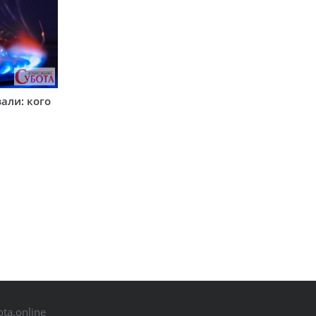
вали: кого
ta.online