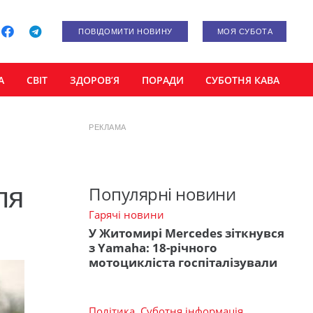
ПОВІДОМИТИ НОВИНУ
МОЯ СУБОТА
А
СВІТ
ЗДОРОВ’Я
ПОРАДИ
СУБОТНЯ КАВА
РЕКЛАМА
ля
Популярні новини
Гарячі новини
У Житомирі Mercedes зіткнувся
з Yamaha: 18-річного
мотоцикліста госпіталізували
Політика
,
Суботня інформація
,