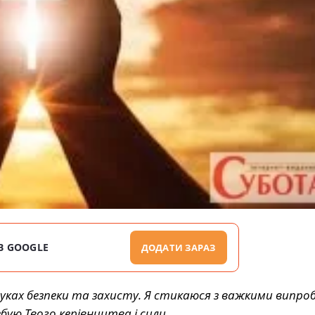
В GOOGLE
ДОДАТИ ЗАРАЗ
шуках безпеки та захисту. Я стикаюся з важкими випр
бую Твого керівництва і сили.