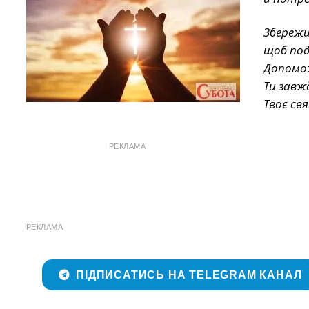
Збережи
щоб под
Допомож
Ти завж
Твоє св
РЕКЛАМА
РЕКЛАМА
ПІДПИСАТИСЬ НА TELEGRAM КАНАЛ