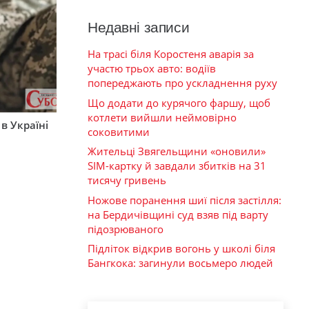
Недавні записи
На трасі біля Коростеня аварія за
участю трьох авто: водіїв
попереджають про ускладнення руху
Що додати до курячого фаршу, щоб
котлети вийшли неймовірно
 в Україні
соковитими
Жительці Звягельщини «оновили»
SIM-картку й завдали збитків на 31
тисячу гривень
Ножове поранення шиї після застілля:
на Бердичівщині суд взяв під варту
підозрюваного
Підліток відкрив вогонь у школі біля
Бангкока: загинули восьмеро людей