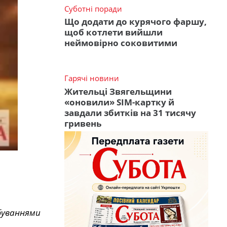
Суботні поради
Що додати до курячого фаршу,
щоб котлети вийшли
неймовірно соковитими
Гарячі новини
Жительці Звягельщини
«оновили» SIM-картку й
завдали збитків на 31 тисячу
гривень
обуваннями