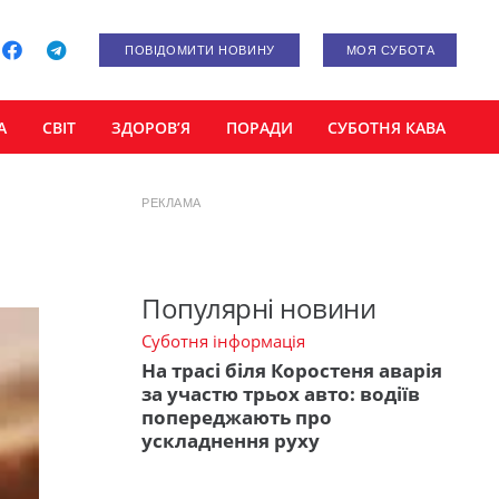
ПОВІДОМИТИ НОВИНУ
МОЯ СУБОТА
А
СВІТ
ЗДОРОВ’Я
ПОРАДИ
СУБОТНЯ КАВА
РЕКЛАМА
Популярні новини
Суботня інформація
На трасі біля Коростеня аварія
за участю трьох авто: водіїв
попереджають про
ускладнення руху