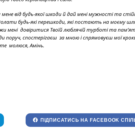
 мене від будь-якої шкоди й дай мені мужності та стій
олати будь-які перешкоди, які постають на моєму шля
и мені довіритися Твоїй люблячій турботі та пам’я
ди поруч, спостерігаєш за мною і спрямовуєш мої кроки.
яте молюся, Амінь.
ПІДПИСАТИСЬ НА FACEBOOK СПІЛ