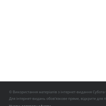
© Використання матеріалів з інтернет-видання Субота 
Для інтернет-видань обов’язкове пряме, відкрите для 
Умови договору оферти