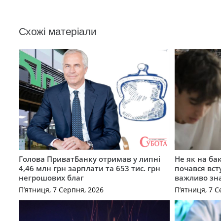
Схожі матеріали
Голова ПриватБанку отримав у липні
Не як на ба
4,46 млн грн зарплати та 653 тис. грн
почався вст
негрошових благ
важливо зн
П’ятниця, 7 Серпня, 2026
П’ятниця, 7 С