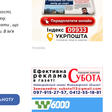
кості,
ху.
тати , що
 В ім’я
РЕКЛАМА
ЬНОТУ