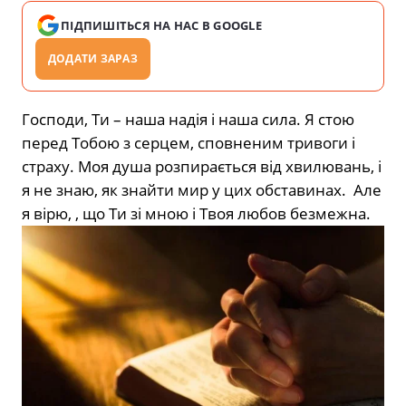
ПІДПИШІТЬСЯ НА НАС В GOOGLE
ДОДАТИ ЗАРАЗ
Господи, Ти – наша надія і наша сила. Я стою
перед Тобою з серцем, сповненим тривоги і
страху. Моя душа розпирається від хвилювань, і
я не знаю, як знайти мир у цих обставинах. Але
я вірю, , що Ти зі мною і Твоя любов безмежна.