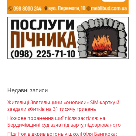
Недавні записи
Жительці Звягельщини «оновили» SIM-картку й
завдали збитків на 31 тисячу гривень
Ножове поранення шиї після застілля: на
Бердичівщині суд взяв під варту підозрюваного
Підліток відкрив вогонь у школі біля Бангкока: