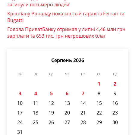
загинули восьмеро людей
Кріштіану Роналду показав свій гараж із Ferrari та
Bugatti
Голова ПриватБанку отримав у липні 4,46 млн грн
зарплати та 653 тис. грн негрошових благ
Серпень 2026
Пн
Вт
Ср
Чт
Пт
Сб
Нд
1
2
3
4
5
6
7
8
9
10
11
12
13
14
15
16
17
18
19
20
21
22
23
24
25
26
27
28
29
30
31