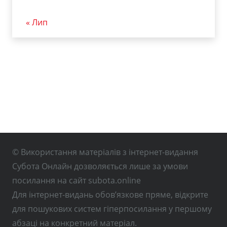
« Лип
© Використання матеріалів з інтернет-видання
Субота Онлайн дозволяється лише за умови
посилання на сайт subota.online
Для інтернет-видань обов’язкове пряме, відкрите
для пошукових систем гіперпосилання у першому
абзаці на конкретний матеріал.