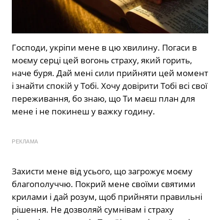
Господи, укріпи мене в цю хвилину. Погаси в
моєму серці цей вогонь страху, який горить,
наче буря. Дай мені сили прийняти цей момент
і знайти спокій у Тобі. Хочу довірити Тобі всі свої
переживання, бо знаю, що Ти маєш план для
мене і не покинеш у важку годину.
РЕКЛАМА
Захисти мене від усього, що загрожує моєму
благополуччю. Покрий мене своїми святими
крилами і дай розум, щоб прийняти правильні
рішення. Не дозволяй сумнівам і страху