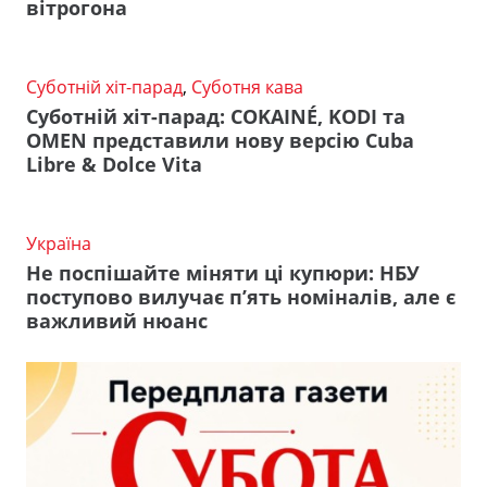
вітрогона
Суботній хіт-парад
,
Суботня кава
Суботній хіт-парад: COKAINÉ, KODI та
OMEN представили нову версію Cuba
Libre & Dolce Vita
Україна
Не поспішайте міняти ці купюри: НБУ
поступово вилучає п’ять номіналів, але є
важливий нюанс