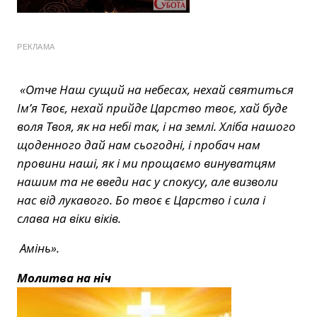
РЕКЛАМА
«Отче Наш сущий на небесах, нехай святиться
Ім’я Твоє, нехай прийде Царство твоє, хай буде
воля Твоя, як на небі так, і на землі. Хліба нашого
щоденного дай нам сьогодні, і пробач нам
провини наші, як і ми прощаємо винуватцям
нашим та не введи нас у спокусу, але визволи
нас від лукавого. Бо твоє є Царство і сила і
слава на віки віків.
Амінь».
Молитва на ніч