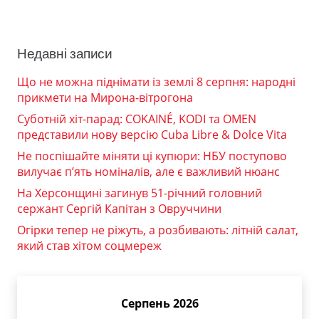
Недавні записи
Що не можна піднімати із землі 8 серпня: народні
прикмети на Мирона-вітрогона
Суботній хіт-парад: COKAINÉ, KODI та OMEN
представили нову версію Cuba Libre & Dolce Vita
Не поспішайте міняти ці купюри: НБУ поступово
вилучає п’ять номіналів, але є важливий нюанс
На Херсонщині загинув 51-річний головний
сержант Сергій Капітан з Овруччини
Огірки тепер не ріжуть, а розбивають: літній салат,
який став хітом соцмереж
Серпень 2026