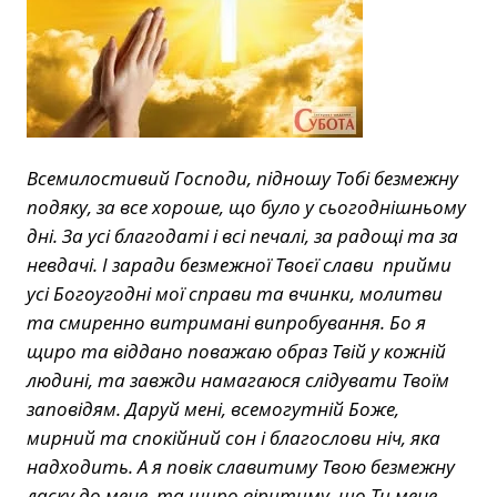
Всемилостивий Господи, підношу Тобі безмежну
подяку, за все хороше, що було у сьогоднішньому
дні. За усі благодаті і всі печалі, за радощі та за
невдачі. І заради безмежної Твоєї слави прийми
усі Богоугодні мої справи та вчинки, молитви
та смиренно витримані випробування. Бо я
щиро та віддано поважаю образ Твій у кожній
людині, та завжди намагаюся слідувати Твоїм
заповідям. Даруй мені, всемогутній Боже,
мирний та спокійний сон і благослови ніч, яка
надходить. А я повік славитиму Твою безмежну
ласку до мене, та щиро віритиму, що Ти мене