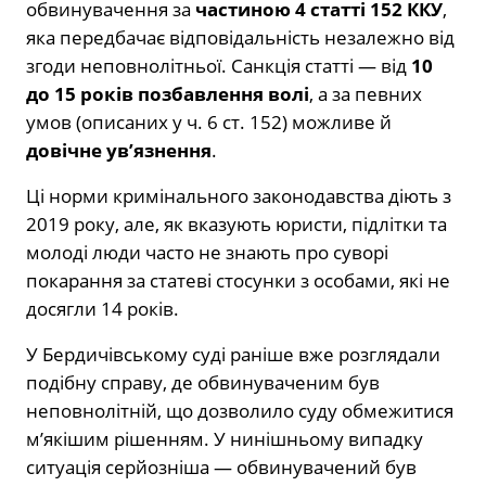
обвинувачення за
частиною 4 статті 152 ККУ
,
яка передбачає відповідальність незалежно від
згоди неповнолітньої. Санкція статті — від
10
до 15 років позбавлення волі
, а за певних
умов (описаних у ч. 6 ст. 152) можливе й
довічне ув’язнення
.
Ці норми кримінального законодавства діють з
2019 року, але, як вказують юристи, підлітки та
молоді люди часто не знають про суворі
покарання за статеві стосунки з особами, які не
досягли 14 років.
У Бердичівському суді раніше вже розглядали
подібну справу, де обвинуваченим був
неповнолітній, що дозволило суду обмежитися
м’якішим рішенням. У нинішньому випадку
ситуація серйозніша — обвинувачений був