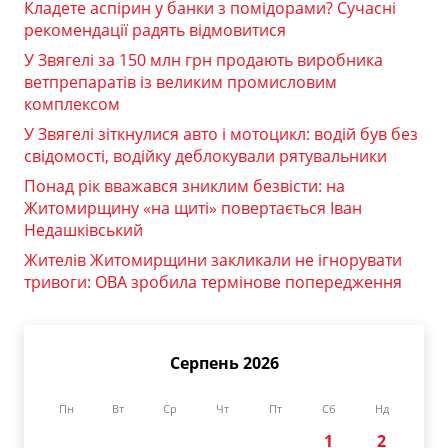
Кладете аспірин у банки з помідорами? Сучасні
рекомендації радять відмовитися
У Звягелі за 150 млн грн продають виробника
ветпрепаратів із великим промисловим
комплексом
У Звягелі зіткнулися авто і мотоцикл: водій був без
свідомості, водійку деблокували рятувальники
Понад рік вважався зниклим безвісти: на
Житомирщину «на щиті» повертається Іван
Недашківський
Жителів Житомирщини закликали не ігнорувати
тривоги: ОВА зробила термінове попередження
Серпень 2026
Пн
Вт
Ср
Чт
Пт
Сб
Нд
1
2