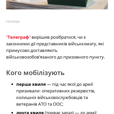
РЕКЛАМА
“
Телеграф
“
вирішив розібратися, чи є
законними дії представників військкомату, які
примусово доставляють
військовозобов’язаного до призовного пункту.
Кого мобілізують
перша хвиля
— під час якої до армії
призивали: оперативних резервістів,
колишніх військовослужбовців та
ветеранів АТО та ООС;
друга хвиля
(триває зараз) — до армії