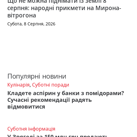
Що не можна піднімати із землі 8
серпня: народні прикмети на Мирона-
вітрогона
Субота, 8 Серпня, 2026
Популярні новини
Кулінарія
,
Суботні поради
Кладете аспірин у банки з помідорами?
Сучасні рекомендації радять
відмовитися
Суботня інформація
У Звягелі за 150 млн грн продають