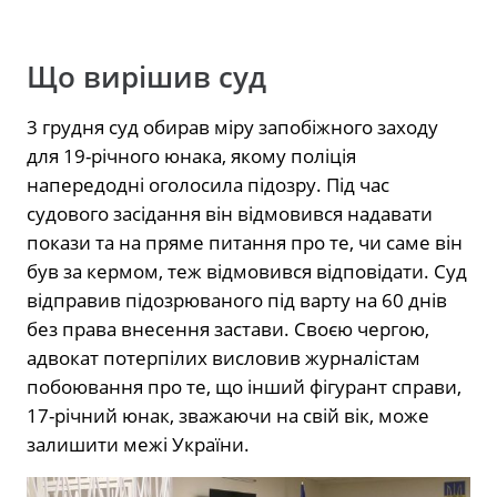
Що вирішив суд
3 грудня суд обирав міру запобіжного заходу
для 19-річного юнака, якому поліція
напередодні оголосила підозру. Під час
судового засідання він відмовився надавати
покази та на пряме питання про те, чи саме він
був за кермом, теж відмовився відповідати. Суд
відправив підозрюваного під варту на 60 днів
без права внесення застави. Своєю чергою,
адвокат потерпілих висловив журналістам
побоювання про те, що інший фігурант справи,
17-річний юнак, зважаючи на свій вік, може
залишити межі України.