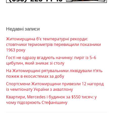
Недавні записи
Житомирщина б’є температурні рекорди:
стовпчики термометрів перевищили показники
1963 року
Гості не одразу вгадують начинку: пиріг із 5–6
цибулин, який зникає зі столу
На Житомирщині рятувальники ліквідували п’ять
пожеж в екосистемах за добу
Спортсмени Житомирщини привезли 12 нагород
із чемпіонату України з акватлону
Квартири, Mercedes і будинок за $550 тисяч: у
чому підозрюють Стефанішину