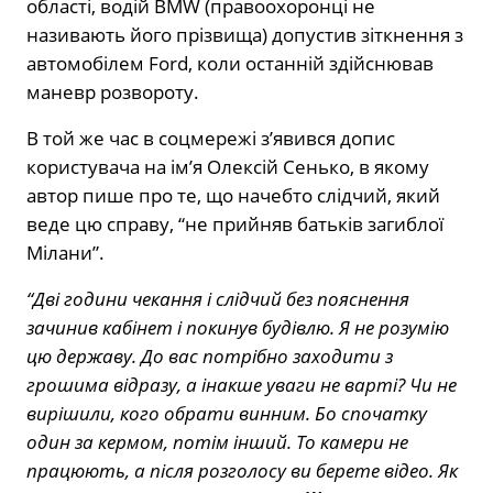
області, водій BMW (правоохоронці не
називають його прізвища) допустив зіткнення з
автомобілем Ford, коли останній здійснював
маневр розвороту.
В той же час в соцмережі з’явився допис
користувача на ім’я Олексій Сенько, в якому
автор пише про те, що начебто слідчий, який
веде цю справу, “не прийняв батьків загиблої
Мілани”.
“Дві години чекання і слідчий без пояснення
зачинив кабінет і покинув будівлю. Я не розумію
цю державу. До вас потрібно заходити з
грошима відразу, а інакше уваги не варті? Чи не
вирішили, кого обрати винним. Бо спочатку
один за кермом, потім інший. То камери не
працюють, а після розголосу ви берете відео. Як