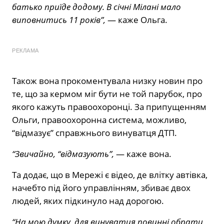
батько приїде додому. В січні Мілані мало
виповнитись 11 років”,
— каже Ольга.
РЕКЛАМА
Також вона прокоментувала низку новин про
те, що за кермом міг бути не той парубок, про
якого кажуть правоохоронці. За припущенням
Ольги, правоохоронна система, можливо,
“відмазує” справжнього винуватця ДТП.
“Звичайно, “відмазують”,
— каже вона.
Та додає, що в Мережі є відео, де влітку автівка,
начебто під його управлінням, збиває двох
людей, яких підкинуло над дорогою.
“На мою думку, для винуватця повинні обрати