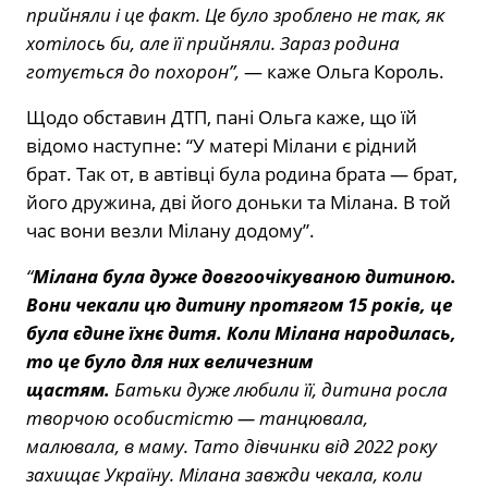
прийняли і це факт. Це було зроблено не так, як
хотілось би, але її прийняли. Зараз родина
готується до похорон”,
— каже Ольга Король.
Щодо обставин ДТП, пані Ольга каже, що їй
відомо наступне: “У матері Мілани є рідний
брат. Так от, в автівці була родина брата — брат,
його дружина, дві його доньки та Мілана. В той
час вони везли Мілану додому”.
“
Мілана була дуже довгоочікуваною дитиною.
Вони чекали цю дитину протягом 15 років, це
була єдине їхнє дитя. Коли Мілана народилась,
то це було для них величезним
щастям.
Батьки дуже любили її, дитина росла
творчою особистістю — танцювала,
малювала, в маму. Тато дівчинки від 2022 року
захищає Україну. Мілана завжди чекала, коли