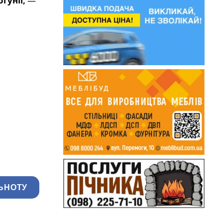
гунії,
—
ЬНОТУ