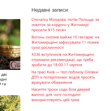
Недавні записи
Спочатку Молдова, потім Польща: за
«квиток за кордон» у Житомирі
просили $15 тисяч
Вогонь охопив майже 10 гектарів: на
Житомирщині зафіксували 11 пожеж
сухої рослинності
4336 вступників на Житомирщині
отримали рекомендації: що треба
зробити до 18:00 11 серпня
На трасі Київ — Чоп поблизу Оліївки
 дві
ДТП із потерпілими: водіїв просять
одні
врахувати обмеження
9 га
Насипте трохи соди біля дверей
ванної: для чого господині
використовують цей трюк