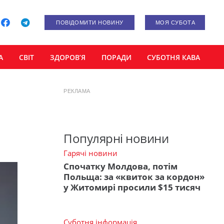
ПОВІДОМИТИ НОВИНУ
МОЯ СУБОТА
А
СВІТ
ЗДОРОВ’Я
ПОРАДИ
СУБОТНЯ КАВА
РЕКЛАМА
Популярні новини
Гарячі новини
Спочатку Молдова, потім
Польща: за «квиток за кордон»
у Житомирі просили $15 тисяч
Суботня інформація