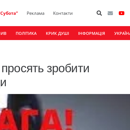
“Субота”
Реклама
Контакти
ЗИВ
ПОЛІТИКА
КРИК ДУШІ
ІНФОРМАЦІЯ
УКРАЇН
просять зробити
ди