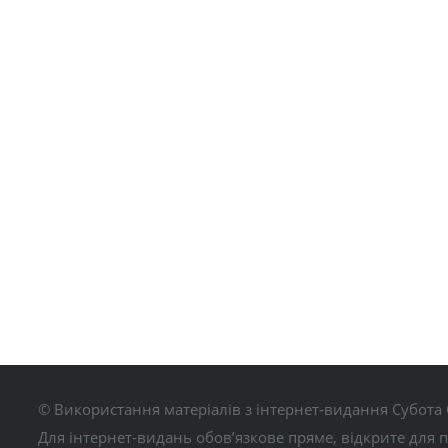
© Використання матеріалів з інтернет-видання Субота 
Для інтернет-видань обов’язкове пряме, відкрите для 