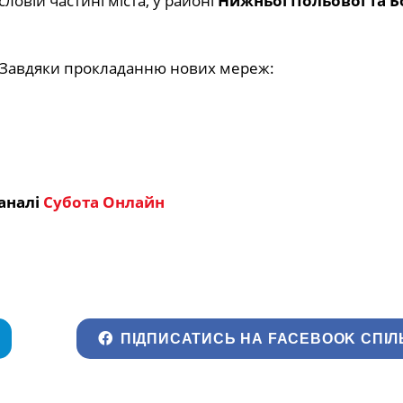
ловій частині міста, у районі
Нижньої Польової та Бо
! Завдяки прокладанню нових мереж:
аналі
Субота Онлайн
ПІДПИСАТИСЬ НА FACEBOOK СПІЛ