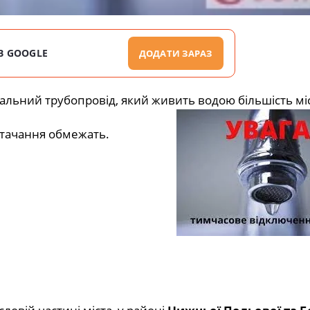
В GOOGLE
ДОДАТИ ЗАРАЗ
ральний трубопровід, який живить водою більшість міс
остачання обмежать.