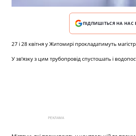
ПІДПИШІТЬСЯ НА НАС 
27 і 28 квітня у Житомирі прокладатимуть магіст
У зв’язку з цим трубопровід спустошать і водоп
РЕКЛАМА