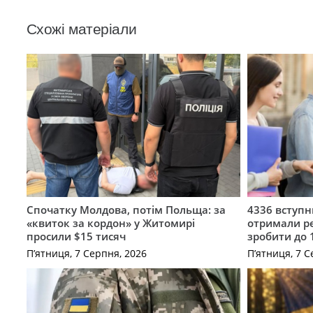
Схожі матеріали
Спочатку Молдова, потім Польща: за
4336 вступ
«квиток за кордон» у Житомирі
отримали ре
просили $15 тисяч
зробити до 
П’ятниця, 7 Серпня, 2026
П’ятниця, 7 С