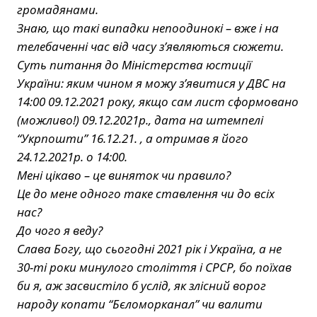
громадянами.
Знаю, що такі випадки непоодинокі – вже і на
телебаченні час від часу з’являються сюжети.
Суть питання до Міністерства юстиції
України: яким чином я можу з’явитися у ДВС на
14:00 09.12.2021 року, якщо сам лист сформовано
(можливо!) 09.12.2021р., дата на штемпелі
“Укрпошти” 16.12.21. , а отримав я його
24.12.2021р. о 14:00.
Мені цікаво – це виняток чи правило?
Це до мене одного таке ставлення чи до всіх
нас?
До чого я веду?
Слава Богу, що сьогодні 2021 рік і Україна, а не
30-ті роки минулого століття і СРСР, бо поїхав
би я, аж засвистіло б услід, як злісний ворог
народу копати “Бєломорканал” чи валити