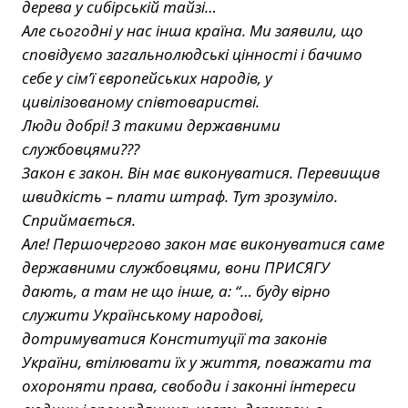
дерева у сибірській тайзі…
Але сьогодні у нас інша країна. Ми заявили, що
сповідуємо загальнолюдські цінності і бачимо
себе у сім’ї європейських народів, у
цивілізованому співтоваристві.
Люди добрі! З такими державними
службовцями???
Закон є закон. Він має виконуватися. Перевищив
швидкість – плати штраф. Тут зрозуміло.
Сприймається.
Але! Першочергово закон має виконуватися саме
державними службовцями, вони ПРИСЯГУ
дають, а там не що інше, а: “… буду вірно
служити Українському народові,
дотримуватися Конституції та законів
України, втілювати їх у життя, поважати та
охороняти права, свободи і законні інтереси