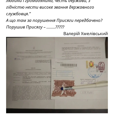
людини і громадянина, честь держави, з
гідністю нести високе звання державного
службовця.”
А що там за порушення Присяги передбачено?
Порушив Присягу – ……..?????
Валерій Хмелівський