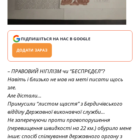
ПІДПИШІТЬСЯ НА НАС В GOOGLE
ДОДАТИ ЗАРАЗ
– ПРАВОВИЙ НІГІЛІЗМ чи “БЕСПРЄДЄЛ”?
Навіть і близько не мав на меті писати щось
зле.
Але дістали…
Примусили “листом щастя” з Бердичівського
відділу Державної виконавчої служби…
Не заперечуючи проти правопорушення
(перевищення швидкості на 22 км.) обурило мене
інше: спосіб спілкування державного органу з