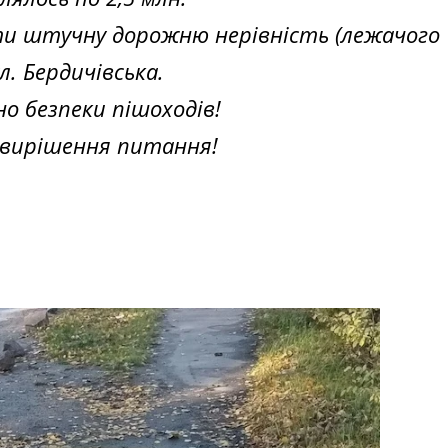
ти штучну дорожню нерівність (лежачого
л. Бердичівська.
о безпеки пішоходів!
е вирішення питання!