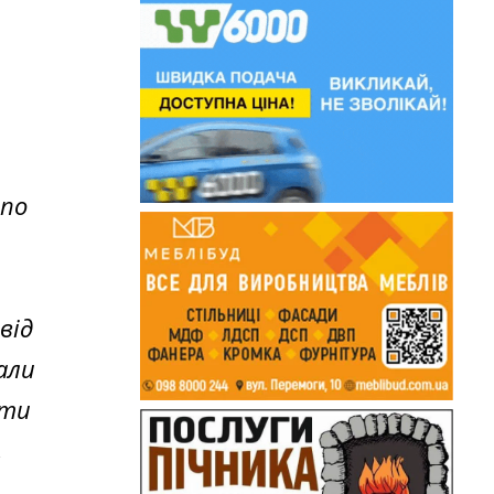
 по
від
али
йти
,