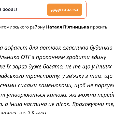
В GOOGLE
ДОДАТИ ЗАРАЗ
итомирського району
Наталя Пʼятницька
просить
 асфальт для автівок власників будинків
ільника ОТГ з проханням зробити єдину
ке їх зараз дуже багато, не те що у інших
мадського транспорту, у зв’язку з тим, що 
асними силами каменюками, щоб не паркув
дині утворюються калюжі, які можна пере
, а інша частина це пісок. Враховуючи те
ялось по 2,5 млн.