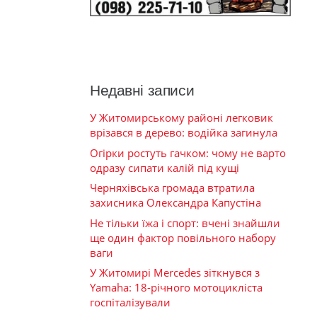
Недавні записи
У Житомирському районі легковик
врізався в дерево: водійка загинула
Огірки ростуть гачком: чому не варто
одразу сипати калій під кущі
Черняхівська громада втратила
захисника Олександра Капустіна
Не тільки їжа і спорт: вчені знайшли
ще один фактор повільного набору
ваги
У Житомирі Mercedes зіткнувся з
Yamaha: 18-річного мотоцикліста
госпіталізували