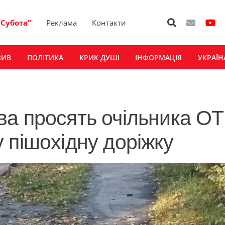
“Субота”
Реклама
Контакти
ЗИВ
ПОЛІТИКА
КРИК ДУШІ
ІНФОРМАЦІЯ
УКРАЇН
а просять очільника ОТ
 пішохідну доріжку