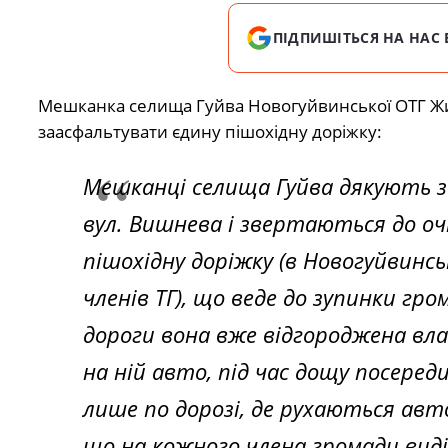
ПІДПИШІТЬСЯ НА НАС 
Мешканка селища Гуйва Новогуйвинської ОТГ Ж
заасфальтувати єдину пішохідну доріжку:
Мешканці селища Гуйва дякують за
вул. Вишнева і звертаються до оч
пішохідну доріжку (в Новогуйвинсь
членів ТГ), що веде до зупинки гро
дороги вона вже відгороджена вл
на ній авто, під час дощу посере
лише по дорозі, де рухаються авто
що на кожного члена громади виділ