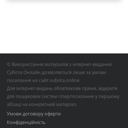
© Використання матеріалів з інтернет-видання
Субота Онлайн дозволяється лише за умови
посилання на сайт subota.online
Для інтернет-видань обов’язкове пряме, відкрите
для пошукових систем гіперпосилання у першому
абзаці на конкретний матеріал.
Умови договору оферти
Конфіденційність