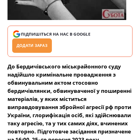
ПІДПИШІТЬСЯ НА НАС В GOOGLE
ДОДАТИ ЗАРАЗ
До Бердичівського міськрайонного суду
надійшло кримінальне провадження з
обвинувальним актом стосовно
бердичівлянки, обвинуваченої у поширенні
матеріалів, у яких міститься
виправдовування збройної агресії рф проти
України, глорифікація осіб, які здійснювали
таку агресію, та у тих самих діях, вчинених
повторно. Підготовче засідання призначене
на
16:
00 25
–го вересня
2023
року.