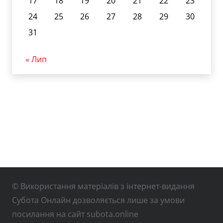
17
18
19
20
21
22
23
24
25
26
27
28
29
30
31
« Лип
© Використання матеріалів з інтернет-видання
Субота Онлайн дозволяється лише за умови
посилання на сайт subota.online