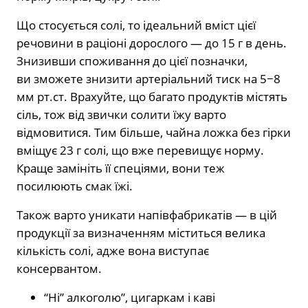
Що стосується солі, то ідеальний вміст цієї
речовини в раціоні дорослого — до 15 г в день.
Знизивши споживання до цієї позначки,
ви зможете знизити артеріальний тиск на 5−8
мм рт.ст. Врахуйте, що багато продуктів містять
сіль, тож від звички солити їжу варто
відмовитися. Тим більше, чайна ложка без гірки
вміщує 23 г солі, що вже перевищує норму.
Краще замініть її спеціями, вони теж
посилюють смак їжі.
Також варто уникати напівфабрикатів — в цій
продукції за визначенням міститься велика
кількість солі, адже вона виступає
консервантом.
“Ні” алкоголю”, цигаркам і каві