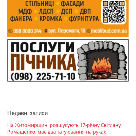
Недавні записи
На Житомирщині розшукують 17-річну Світлану
Ромащенко: має два татуювання на руках