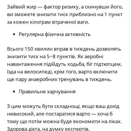
Зайвий жир — фактор ризику, а скинувши його,
ви зможете знизити тиск приблизно на 1 пункт
за кожен кілограм втраченої ваги.
Регулярна фізична активність
Всього 150 хвилин вправ в тиждень дозволять
знизити тиск на 5−8 пунктів. Як аеробні
навантаження підійдуть ходьба, біг підтюпцем,
їзда на велосипеді, крім того, варто включити
ще пару анаеробних тренувань в тиждень.
Правильне харчування
З цим можуть бути складнощі, якщо ваш дохід
невисокий, але постаратися варто — хоча б
тому що потім можна буде економити на ліках.
Здорова дієта, на думку експертів,