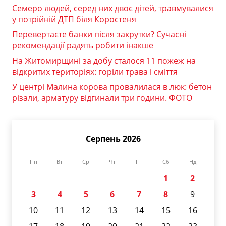
Семеро людей, серед них двоє дітей, травмувалися
у потрійній ДТП біля Коростеня
Перевертаєте банки після закрутки? Сучасні
рекомендації радять робити інакше
На Житомирщині за добу сталося 11 пожеж на
відкритих територіях: горіли трава і сміття
У центрі Малина корова провалилася в люк: бетон
різали, арматуру відгинали три години. ФОТО
Серпень 2026
Пн
Вт
Ср
Чт
Пт
Сб
Нд
1
2
3
4
5
6
7
8
9
10
11
12
13
14
15
16