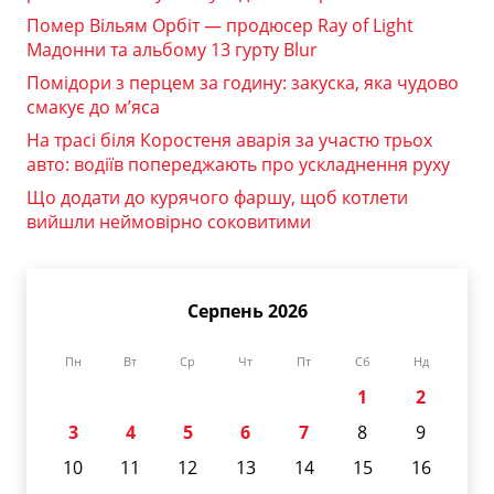
Помер Вільям Орбіт — продюсер Ray of Light
Мадонни та альбому 13 гурту Blur
Помідори з перцем за годину: закуска, яка чудово
смакує до м’яса
На трасі біля Коростеня аварія за участю трьох
авто: водіїв попереджають про ускладнення руху
Що додати до курячого фаршу, щоб котлети
вийшли неймовірно соковитими
Серпень 2026
Пн
Вт
Ср
Чт
Пт
Сб
Нд
1
2
3
4
5
6
7
8
9
10
11
12
13
14
15
16