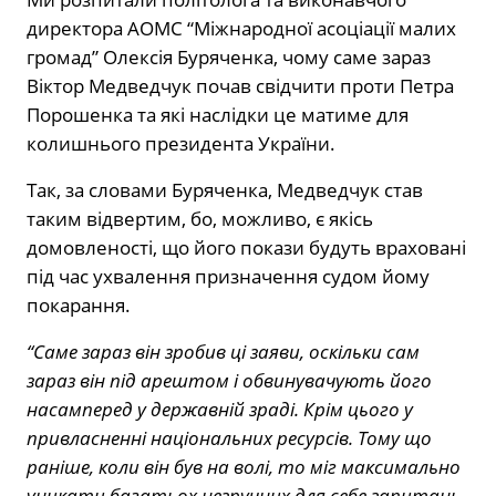
директора АОМС “Міжнародної асоціації малих
громад” Олексія Буряченка, чому саме зараз
Віктор Медведчук почав свідчити проти Петра
Порошенка та які наслідки це матиме для
колишнього президента України.
Так, за словами Буряченка, Медведчук став
таким відвертим, бо, можливо, є якісь
домовленості, що його покази будуть враховані
під час ухвалення призначення судом йому
покарання.
“Саме зараз він зробив ці заяви, оскільки сам
зараз він під арештом і обвинувачують його
насамперед у державній зраді. Крім цього у
привласненні національних ресурсів. Тому що
раніше, коли він був на волі, то міг максимально
уникати багатьох незручних для себе запитань.