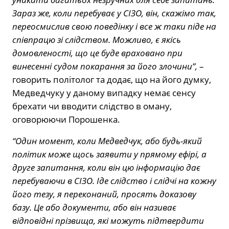
Зараз же, коли перебуває у СІЗО, він, скажімо так,
переосмислив свою поведінку і все ж таки піде на
співпрацю зі слідством. Можливо, є якісь
домовленості, що це буде враховано при
винесенні судом покарання за його злочини”,
–
говорить політолог та додає, що на його думку,
Медведчуку у даному випадку немає сенсу
брехати чи вводити слідство в оману,
оговорюючи Порошенка.
“Один момент, коли Медведчук, або будь-який
політик може щось заявити у прямому ефірі, а
друге запитання, коли він цю інформацію дає
перебуваючи в СІЗО. Іде слідство і слідчі на кожну
його тезу, я переконаний, просять доказову
базу. Це або документи, або він називає
відповідні прізвища, які можуть підтвердити