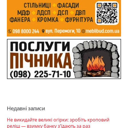
Недавні записи
Не викидайте великі огірки: зробіть кроповий
реліш — взимку банку з’їдають за раз