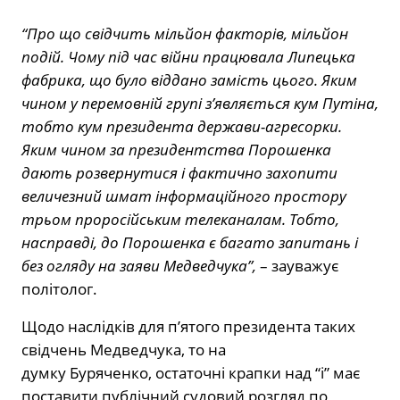
“Про що свідчить мільйон факторів, мільйон
подій. Чому під час війни працювала Липецька
фабрика, що було віддано замість цього. Яким
чином у перемовній групі з’являється кум Путіна,
тобто кум президента держави-агресорки.
Яким чином за президентства Порошенка
дають розвернутися і фактично захопити
величезний шмат інформаційного простору
трьом проросійським телеканалам. Тобто,
насправді, до Порошенка є багато запитань і
без огляду на заяви Медведчука”,
– зауважує
політолог.
Щодо наслідків для п’ятого президента таких
свідчень Медведчука, то на
думку Буряченко, остаточні крапки над “і” має
поставити публічний судовий розгляд по