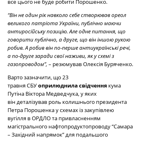
все цього не буде робити Порошенко.
“Він не один рік навколо себе створював ореол
великого патріота України, публічно маючи
антиросійську позицію. Але одне питання, що
говорити публічно, а друге, що він іншою рукою
робив. А робив він по-перше антиукраїнські речі,
а по-друге заради свої наживи, як у схемі з
газопроводом”,
– резюмував Олексія Буряченко.
Варто зазначити, що 23
травня СБУ
оприлюднила свідчення
кума
Путіна Віктора Медведчука, у яких
він деталізував роль колишнього президента
Петра Порошенка у схемах із закупівлею
вугілля в ОРДЛО та привласненням
магістрального нафтопродуктопроводу “Самара
– Західний напрямок” для подальшого