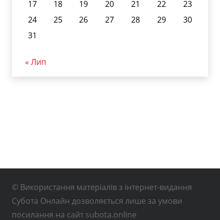
17
18
19
20
21
22
23
24
25
26
27
28
29
30
31
« Лип
© Використання матеріалів з інтернет-видання
Субота Онлайн дозволяється лише за умови
посилання на сайт subota.online