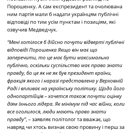
Порошенку. А сам експрезидент та очолювана
ним партія мали б надати українцям публічні
відповіді по тим усім пунктам і позиціям, які
озвучив Медведчук.
“Мені хотілося б дійсно почути відверті публічні
відповіді Порошенка Якщо він має що
заперечити, то це має бути максимально
публічно, оскільки суспільство має право знати
правду, бо це як не як був президент країни,
фракція якого і наразі представлена у Верховній
Раді і впливає на українську політику. Щодо його
однопартійців – хочется також почути оцінку
діям їхнього лідера. Як мінімум під час війни, коли
все оголилося, люди мають право знати
правду”
, – заявляє політолог та вважає, що
навряд чи хтось визнає свою провину і перш за