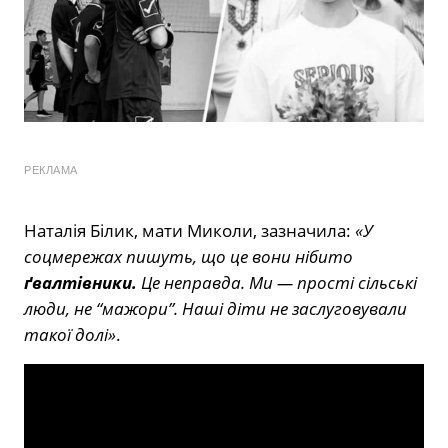
РЕКЛАМА
Наталія Білик, мати Миколи, зазначила:
«У
соцмережах пишуть, що це вони нібито
ґвалтівники.
Це неправда. Ми — прості сільські
люди, не “мажори”. Наші діти не заслуговували
такої долі»
.