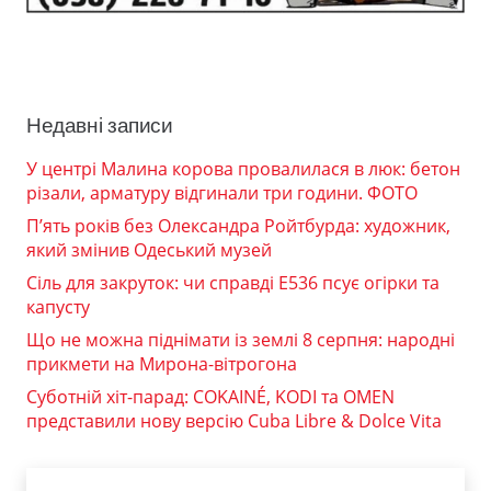
Недавні записи
У центрі Малина корова провалилася в люк: бетон
різали, арматуру відгинали три години. ФОТО
П’ять років без Олександра Ройтбурда: художник,
який змінив Одеський музей
Сіль для закруток: чи справді Е536 псує огірки та
капусту
Що не можна піднімати із землі 8 серпня: народні
прикмети на Мирона-вітрогона
Суботній хіт-парад: COKAINÉ, KODI та OMEN
представили нову версію Cuba Libre & Dolce Vita