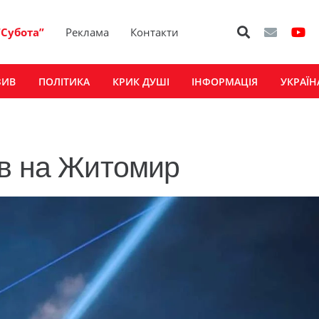
“Субота”
Реклама
Контакти
ЗИВ
ПОЛІТИКА
КРИК ДУШІ
ІНФОРМАЦІЯ
УКРАЇН
ів на Житомир