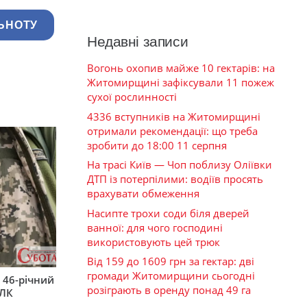
ЬНОТУ
Недавні записи
Вогонь охопив майже 10 гектарів: на
Житомирщині зафіксували 11 пожеж
сухої рослинності
4336 вступників на Житомирщині
отримали рекомендації: що треба
зробити до 18:00 11 серпня
На трасі Київ — Чоп поблизу Оліївки
ДТП із потерпілими: водіїв просять
врахувати обмеження
Насипте трохи соди біля дверей
ванної: для чого господині
використовують цей трюк
Від 159 до 1609 грн за гектар: дві
громади Житомирщини сьогодні
 46-річний
розіграють в оренду понад 49 га
ВЛК