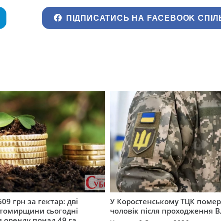
ПІДПИСАТИСЬ НА FACEBOOK СПІЛ
609 грн за гектар: дві
У Коростенському ТЦК помер
томирщини сьогодні
чоловік після проходження 
в оренду понад 49 га