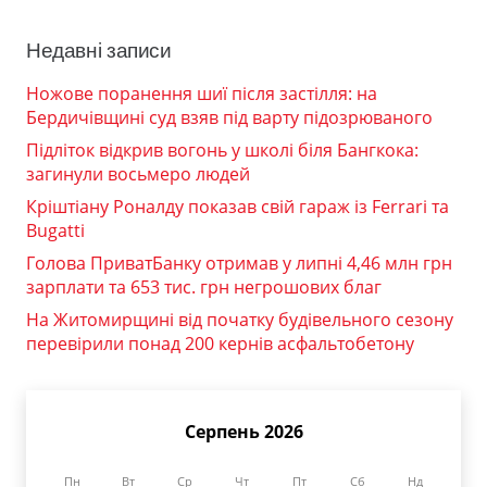
Недавні записи
Ножове поранення шиї після застілля: на
Бердичівщині суд взяв під варту підозрюваного
Підліток відкрив вогонь у школі біля Бангкока:
загинули восьмеро людей
Кріштіану Роналду показав свій гараж із Ferrari та
Bugatti
Голова ПриватБанку отримав у липні 4,46 млн грн
зарплати та 653 тис. грн негрошових благ
На Житомирщині від початку будівельного сезону
перевірили понад 200 кернів асфальтобетону
Серпень 2026
Пн
Вт
Ср
Чт
Пт
Сб
Нд