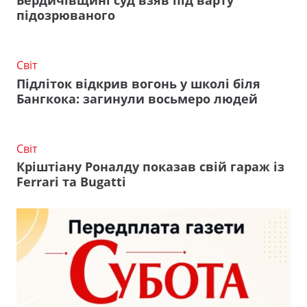
Бердичівщині суд взяв під варту
підозрюваного
Світ
Підліток відкрив вогонь у школі біля
Бангкока: загинули восьмеро людей
Світ
Кріштіану Роналду показав свій гараж із
Ferrari та Bugatti