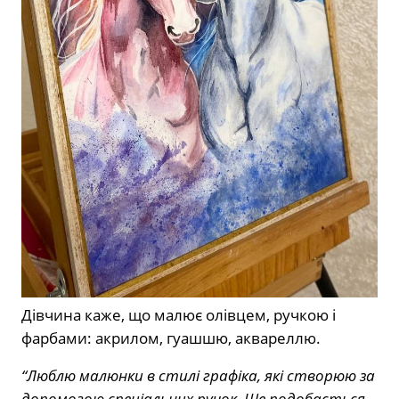
Дівчина каже, що малює олівцем, ручкою і
фарбами: акрилом, гуашшю, аквареллю.
“Люблю малюнки в стилі графіка, які створюю за
допомогою спеціальних ручок. Ще подобається