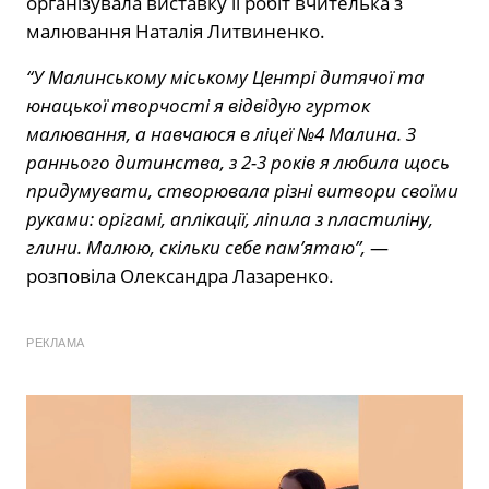
організувала виставку її робіт вчителька з
малювання Наталія Литвиненко.
“У Малинському міському Центрі дитячої та
юнацької творчості я
відвідую гурток
малювання, а
навчаюся в ліцеї №4 Малина. З
раннього дитинства, з 2-3 років я любила щось
придумувати, створювала різні витвори своїми
руками: орігамі, аплікації, ліпила з пластиліну,
глини. Малюю, скільки себе пам’ятаю”,
—
розповіла Олександра Лазаренко.
РЕКЛАМА