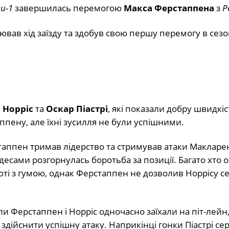
и-1
завершилась перемогою
Макса Ферстаппена
з
Р
ював хід заїзду та здобув свою першу перемогу в сезо
 Норріс
та
Оскар Піастрі
, які показали добру швидкіст
пену, але їхні зусилля не були успішними.
таппен тримав лідерство та стримував атаки Макларені
есами розгорнулась боротьба за позиції. Багато хто о
ті з гумою, однак Ферстаппен не дозволив Норрісу с
ли Ферстаппен і Норріс одночасно заїхали на піт-лейн, 
 здійснити успішну атаку. Наприкінці гонки Піастрі се