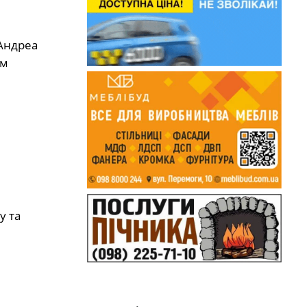
 Андреа
им
у та