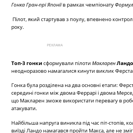
Гонка Гран-прі Японії
в рамках чемпіонату
Формул
Пілот, який стартував з поулу, впевнено контрол
року.
РЕКЛАМА
Топ-3 гонки
сформували пілоти
Макларен
Ландо
неодноразово намагалися кинути виклик Ферстап
Гонка була розділена на два основні етапи: Ферс
середині гонки між двома Феррарі і двома Мерсед
що Макларен зможе використати перевагу в робо
атакувати.
Найбільша напруга виникла під час піт-стопів, ко
виїзді Ландо намагався пройти Макса, але не зміг