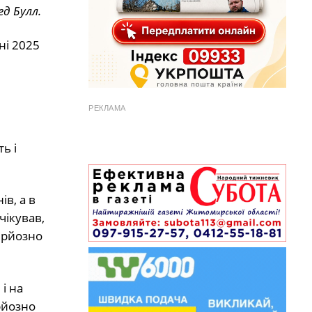
ед Булл.
ні 2025
РЕКЛАМА
ь і
в, а в
чікував,
ерйозно
і на
рйозно