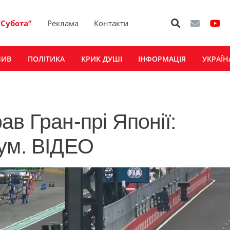
“Субота”
Реклама
Контакти
ЗИВ
ПОЛІТИКА
КРИК ДУШІ
ІНФОРМАЦІЯ
УКРАЇН
в Гран-прі Японії:
ум. ВІДЕО