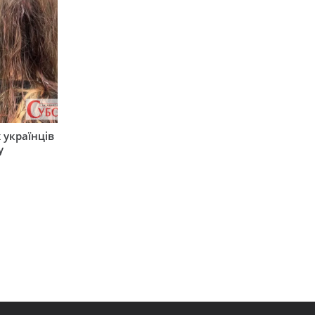
 українців
у