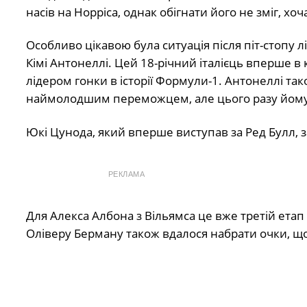
насів на Норріса, однак обігнати його не зміг, хо
Особливо цікавою була ситуація після піт-стопу 
Кімі Антонеллі. Цей 18-річний італієць вперше в 
лідером гонки в історії Формули-1. Антонеллі та
наймолодшим переможцем, але цього разу йому
Юкі Цунода, який вперше виступав за Ред Булл, з
РЕКЛАМА
Для Алекса Албона з Вільямса це вже третій етап п
Оліверу Берману також вдалося набрати очки, що