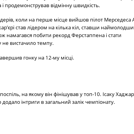
ча і продемонстрував відмінну швидкість.
лідерів, коли на перше місце вийшов пілот Мерседеса
кар’єрі став лідером на кілька кіл, ставши наймолодш
кож намагався побити рекорд Ферстаппена і стати
 не вистачило темпу.
авершив гонку на 12-му місці.
оспіль, на якому він фінішував у топ-10. Ісаку Хаджар
 додало інтриги в загальний залік чемпіонату.