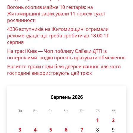
Вогонь охопив майже 10 гектарів: на
Житомирщині зафіксували 11 пожеж сухої
рослинності
4336 вступників на Житомирщині отримали
рекомендації: що треба зробити до 18:00 11
серпня
На трасі Київ — Чоп поблизу Оліївки ДТП із
потерпілими: водіїв просять врахувати обмеження
Насипте трохи соди біля дверей ванної: для чого
господині використовують цей трюк
Серпень 2026
Пн
Вт
Ср
Чт
Пт
Сб
Нд
1
2
3
4
5
6
7
8
9