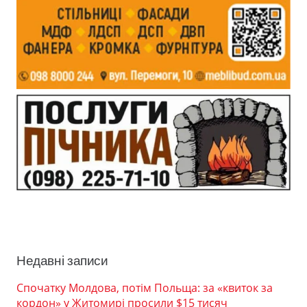
Недавні записи
Спочатку Молдова, потім Польща: за «квиток за
кордон» у Житомирі просили $15 тисяч