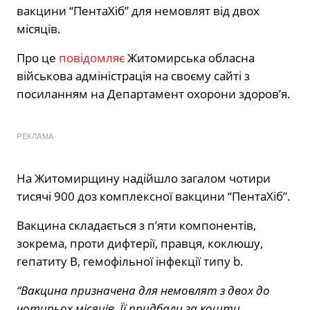
вакцини “ПентаХіб” для немовлят від двох
місяців.
Про це
повідомляє
Житомирська обласна
військова адміністрація на своєму сайті з
посиланням на Департамент охорони здоров’я.
РЕКЛАМА
На Житомирщину надійшло загалом чотири
тисячі 900 доз комплексної вакцини “ПентаХіб”.
Вакцина складається з п’яти компонентів,
зокрема, проти дифтерії, правця, коклюшу,
гепатиту B, гемофільної інфекції типу b.
“Вакцина призначена для немовлят з двох до
чотирьох місяців. Її придбали за кошти