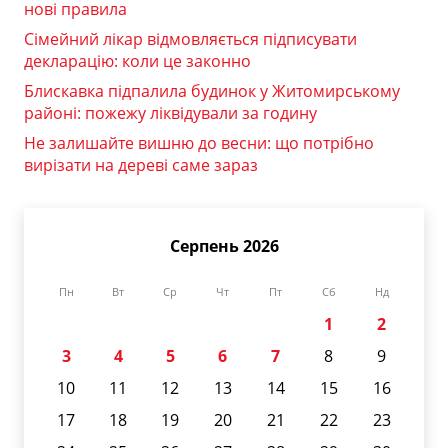
нові правила
Сімейний лікар відмовляється підписувати
декларацію: коли це законно
Блискавка підпалила будинок у Житомирському
районі: пожежу ліквідували за годину
Не залишайте вишню до весни: що потрібно
вирізати на дереві саме зараз
Серпень 2026
Пн
Вт
Ср
Чт
Пт
Сб
Нд
1
2
3
4
5
6
7
8
9
10
11
12
13
14
15
16
17
18
19
20
21
22
23