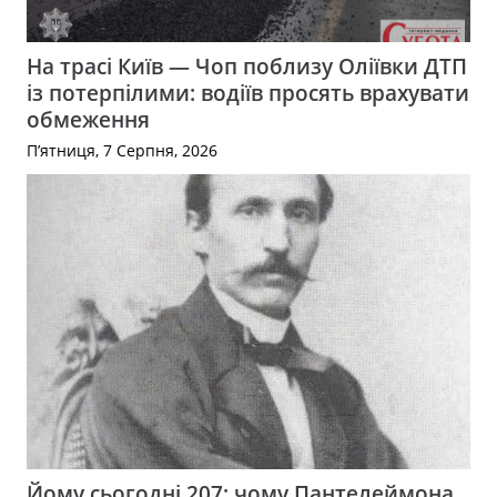
На трасі Київ — Чоп поблизу Оліївки ДТП
із потерпілими: водіїв просять врахувати
обмеження
П’ятниця, 7 Серпня, 2026
Йому сьогодні 207: чому Пантелеймона