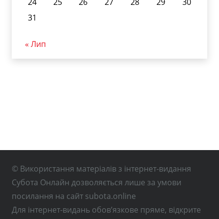
24
25
26
27
28
29
30
31
« Лип
© Використання матеріалів з інтернет-видання
Субота Онлайн дозволяється лише за умови
посилання на сайт subota.online
Для інтернет-видань обов’язкове пряме, відкрите