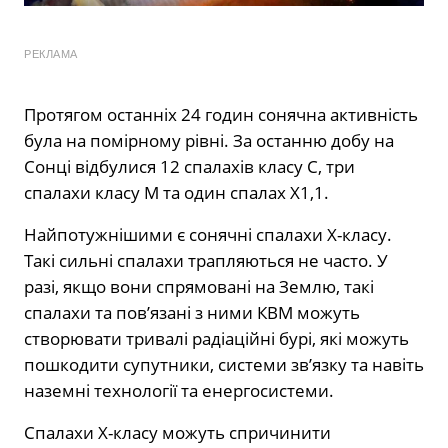
РЕКЛАМА
Протягом останніх 24 годин сонячна активність
була на помірному рівні. За останню добу на
Сонці відбулися 12 спалахів класу С, три
спалахи класу М та один спалах Х1,1.
Найпотужнішими є сонячні спалахи X-класу.
Такі сильні спалахи трапляються не часто. У
разі, якщо вони спрямовані на Землю, такі
спалахи та пов’язані з ними КВМ можуть
створювати тривалі радіаційні бурі, які можуть
пошкодити супутники, системи зв’язку та навіть
наземні технології та енергосистеми.
Спалахи X-класу можуть спричинити