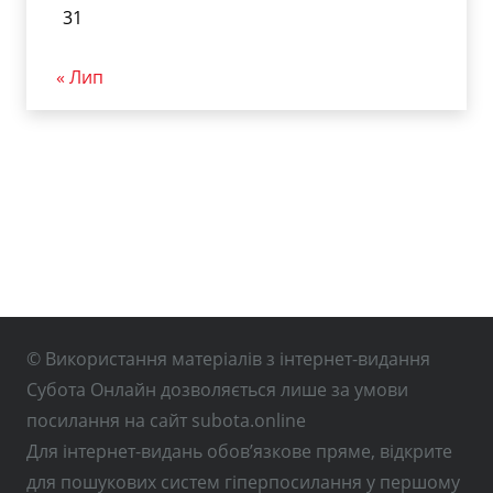
31
« Лип
© Використання матеріалів з інтернет-видання
Субота Онлайн дозволяється лише за умови
посилання на сайт subota.online
Для інтернет-видань обов’язкове пряме, відкрите
для пошукових систем гіперпосилання у першому