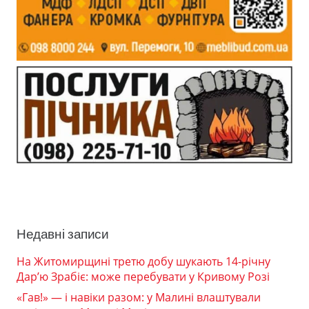
Недавні записи
На Житомирщині третю добу шукають 14-річну
Дар’ю Зрабіє: може перебувати у Кривому Розі
«Гав!» — і навіки разом: у Малині влаштували