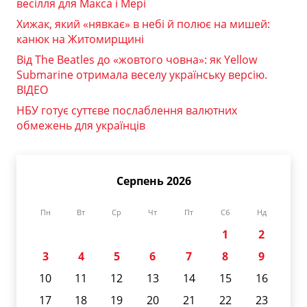
весілля для Макса і Мері
Хижак, який «нявкає» в небі й полює на мишей:
канюк на Житомирщині
Від The Beatles до «жовтого човна»: як Yellow
Submarine отримала веселу українську версію.
ВІДЕО
НБУ готує суттєве послаблення валютних
обмежень для українців
Серпень 2026
Пн
Вт
Ср
Чт
Пт
Сб
Нд
1
2
3
4
5
6
7
8
9
10
11
12
13
14
15
16
17
18
19
20
21
22
23