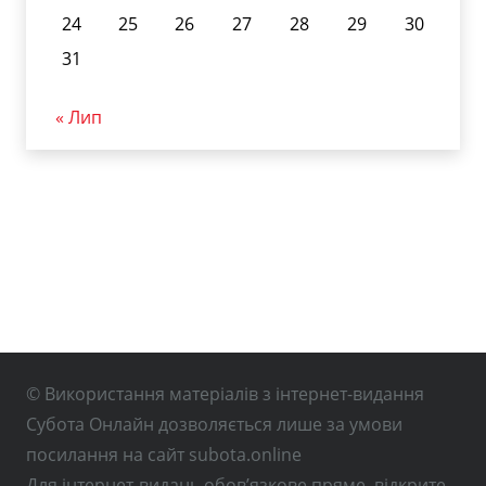
24
25
26
27
28
29
30
31
« Лип
© Використання матеріалів з інтернет-видання
Субота Онлайн дозволяється лише за умови
посилання на сайт subota.online
Для інтернет-видань обов’язкове пряме, відкрите