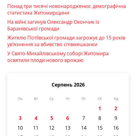
Понад три тисячі новонароджених: демографічна
статистика Житомирщини
На війні загинув Олександр Окончик із
Баранівської громади
Жителю Потіївської громади загрожує до 15 років
ув’язнення за вбивство співмешканки
У Свято-Михайлівському соборі Житомира
освятили плоди нового врожаю
Серпень 2026
Пн
Вт
Ср
Чт
Пт
Сб
Нд
1
2
3
4
5
6
7
8
9
10
11
12
13
14
15
16