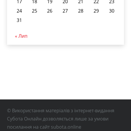
17
18
19
20
21
22
23
24
25
26
27
28
29
30
31
« Лип
© Використання матеріалів з інтернет-видання
Субота Онлайн дозволяється лише за умови
посилання на сайт subota.online