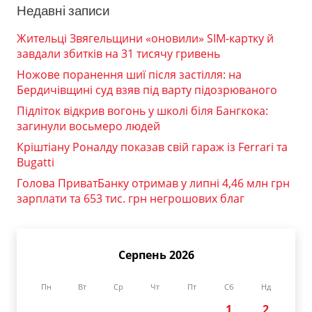
Недавні записи
Жительці Звягельщини «оновили» SIM-картку й
завдали збитків на 31 тисячу гривень
Ножове поранення шиї після застілля: на
Бердичівщині суд взяв під варту підозрюваного
Підліток відкрив вогонь у школі біля Бангкока:
загинули восьмеро людей
Кріштіану Роналду показав свій гараж із Ferrari та
Bugatti
Голова ПриватБанку отримав у липні 4,46 млн грн
зарплати та 653 тис. грн негрошових благ
Серпень 2026
Пн
Вт
Ср
Чт
Пт
Сб
Нд
1
2