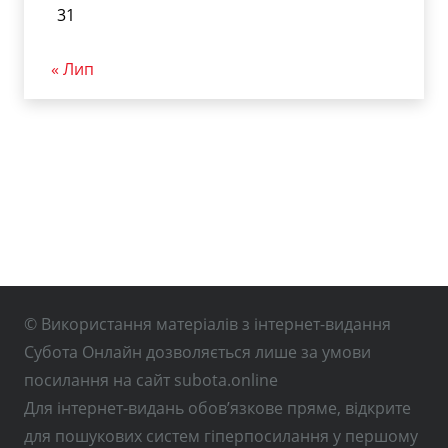
31
« Лип
© Використання матеріалів з інтернет-видання
Субота Онлайн дозволяється лише за умови
посилання на сайт subota.online
Для інтернет-видань обов’язкове пряме, відкрите
для пошукових систем гіперпосилання у першому