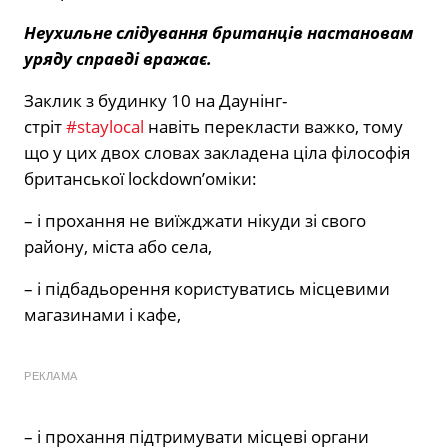
Неухильне слідування британців настановам
уряду справді вражає.
Заклик з будинку 10 на Даунінг-
стріт
#staylocal
навіть перекласти важко, тому
що у цих двох словах закладена ціла філософія
британської lockdown’оміки:
– і прохання не виїжджати нікуди зі свого
району, міста або села,
– і підбадьорення користуватись місцевими
магазинами і кафе,
РЕКЛАМА
– і прохання підтримувати місцеві органи