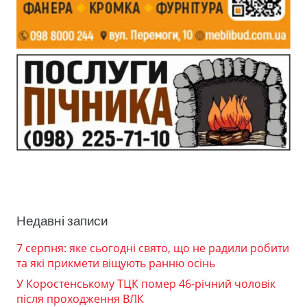
Недавні записи
7 серпня: яке сьогодні свято, що не радили робити
та які прикмети віщують ранню осінь
У Коростенському ТЦК помер 46-річний чоловік
після проходження ВЛК