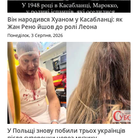
Він народився Хуаном у Касабланці: як
Жан Рено йшов до ролі Леона
Понеділок, 3 Серпня, 2026
У Польщі знову побили трьох українців
після суперечки через музику