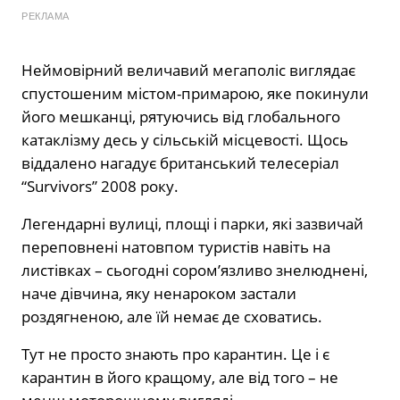
РЕКЛАМА
Неймовірний величавий мегаполіс виглядає
спустошеним містом-примарою, яке покинули
його мешканці, рятуючись від глобального
катаклізму десь у сільській місцевості. Щось
віддалено нагадує британський телесеріал
“Survivors” 2008 року.
Легендарні вулиці, площі і парки, які зазвичай
переповнені натовпом туристів навіть на
листівках – сьогодні сором’язливо знелюднені,
наче дівчина, яку ненароком застали
роздягненою, але їй немає де сховатись.
Тут не просто знають про карантин. Це і є
карантин в його кращому, але від того – не