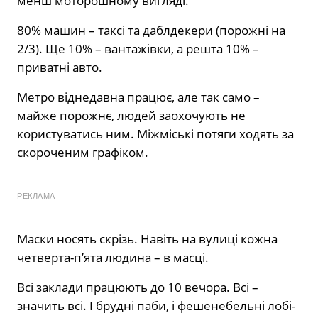
менш моторошному вигляді.
80% машин – таксі та даблдекери (порожні на
2/3). Ще 10% – вантажівки, а решта 10% –
приватні авто.
Метро віднедавна працює, але так само –
майже порожнє, людей заохочують не
користуватись ним. Міжміські потяги ходять за
скороченим графіком.
РЕКЛАМА
Маски носять скрізь. Навіть на вулиці кожна
четверта-п’ята людина – в масці.
Всі заклади працюють до 10 вечора. Всі –
значить всі. І брудні паби, і фешенебельні лобі-