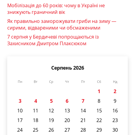
Мобілізація до 60 років: чому в Україні не
знижують граничний вік
Як правильно заморожувати гриби на зиму —
сирими, відвареними чи обсмаженими
7 серпня у Бердичеві попрощаються із
Захисником Дмитром Плаксюком
Серпень 2026
Пн
Вт
Ср
Чт
Пт
Сб
Нд
1
2
3
4
5
6
7
8
9
10
11
12
13
14
15
16
17
18
19
20
21
22
23
24
25
26
27
28
29
30