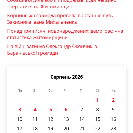
Собака вкусила або кіт подряпав: куди негайно
звертатися на Житомирщині
Корнинська громада провела в останню путь
Захисника Івана Михальченка
Понад три тисячі новонароджених: демографічна
статистика Житомирщини
На війні загинув Олександр Окончик із
Баранівської громади
Серпень 2026
Пн
Вт
Ср
Чт
Пт
Сб
Нд
1
2
3
4
5
6
7
8
9
10
11
12
13
14
15
16
17
18
19
20
21
22
23