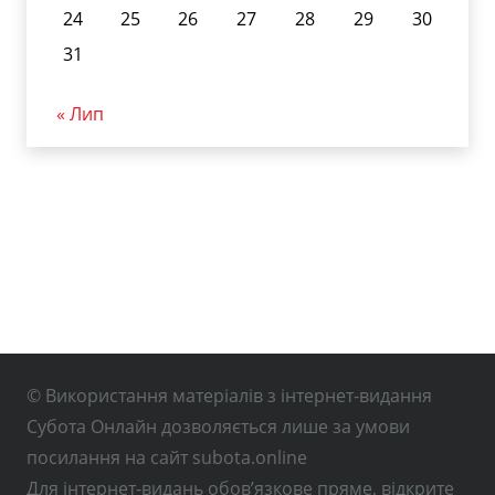
24
25
26
27
28
29
30
31
« Лип
© Використання матеріалів з інтернет-видання
Субота Онлайн дозволяється лише за умови
посилання на сайт subota.online
Для інтернет-видань обов’язкове пряме, відкрите