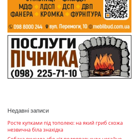
Недавні записи
Росте купками під тополею: на який гриб схожа
незвична біла знахідка