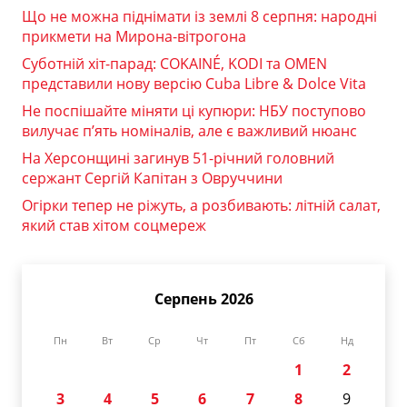
Що не можна піднімати із землі 8 серпня: народні
прикмети на Мирона-вітрогона
Суботній хіт-парад: COKAINÉ, KODI та OMEN
представили нову версію Cuba Libre & Dolce Vita
Не поспішайте міняти ці купюри: НБУ поступово
вилучає п’ять номіналів, але є важливий нюанс
На Херсонщині загинув 51-річний головний
сержант Сергій Капітан з Овруччини
Огірки тепер не ріжуть, а розбивають: літній салат,
який став хітом соцмереж
Серпень 2026
Пн
Вт
Ср
Чт
Пт
Сб
Нд
1
2
3
4
5
6
7
8
9