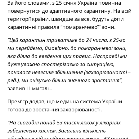
За його словами, з 25 січня Україна повинна
повернутися до адаптивного карантину. На всій
території країни, швидше за все, будуть діяти
карантинні правила “помаранчевої” зони.
“Цей карантин триватиме до 24 числа, з 25-го
ми перейдемо, ймовірно, до помаранчевої зони,
яка діяла до введення цих правил. Насправді ми
дуже уважно спостерігаємо за ситуацією,
почалося невелике збільшення (захворюваності –
ред.), ми очікуємо більш значного зростання”
, –
заявив Шмигаль.
Прем’єр додав, що медична система України
готова до зростання захворюваності.
“На сьогодні понад 53 тисяч ліжок у лікарнях
забезпечено киснем. Загальна кількість
відведених під ковідних хворих ліжок – 63 тисячі,