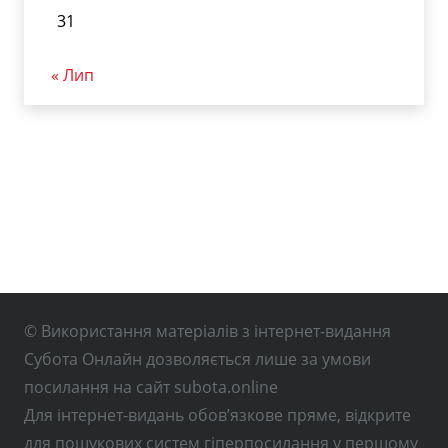
31
« Лип
© Використання матеріалів з інтернет-видання
Субота Онлайн дозволяється лише за умови
посилання на сайт subota.online
Для інтернет-видань обов’язкове пряме, відкрите
для пошукових систем гіперпосилання у першому