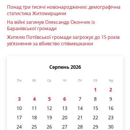
Понад три тисячі новонароджених: демографічна
статистика Житомирщини
На війні загинув Олександр Окончик із
Баранівської громади
Жителю Потіївської громади загрожує до 15 років
ув’язнення за вбивство співмешканки
Серпень 2026
Пн
Вт
Ср
Чт
Пт
Сб
Нд
1
2
3
4
5
6
7
8
9
10
11
12
13
14
15
16
17
18
19
20
21
22
23
24
25
26
27
28
29
30