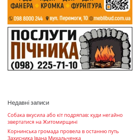
Недавні записи
Собака вкусила або кіт подряпав: куди негайно
звертатися на Житомирщині
Корнинська громада провела в останню путь
Захисника Івана Михальченка