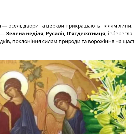
 — оселі, двори та церкви прикрашають гіллям липи, 
в —
Зелена неділя
,
Русалії
,
П’ятдесятниця
, і зберегл
едків, поклоніння силам природи та ворожіння на щаст