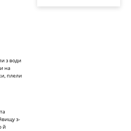
и з води
ли на
ки, плели
та
йвищу з-
ю й