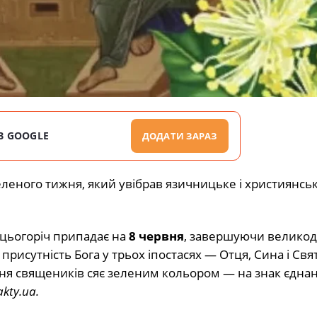
В GOOGLE
ДОДАТИ ЗАРАЗ
еленого тижня, який увібрав язичницьке і християнськ
 цьогоріч припадає на
8 червня
, завершуючи великод
присутність Бога у трьох іпостасях — Отця, Сина і Свя
ння священиків сяє зеленим кольором — на знак єднан
akty.ua.