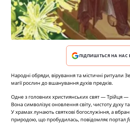
ПІДПИШІТЬСЯ НА НАС 
Народні обряди, вірування та містичні ритуали З
магії рослин до вшанування духів предків.
Одне з головних християнських свят — Трійця —
Вона символізує оновлення світу, чистоту духу та 
У храмах лунають святкові богослужіння, а вбра
природою, що пробудилась, повідомляє портал
f