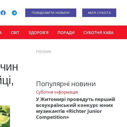
ПОВІДОМИТИ НОВИНУ
МОЯ СУБОТА
А
СВІТ
ЗДОРОВ’Я
ПОРАДИ
СУБОТНЯ КАВА
РЕКЛАМА
лчин
ці,
Популярні новини
Суботня інформація
У Житомирі проведуть перший
всеукраїнський конкурс юних
музикантів «Richter Junior
Competition»