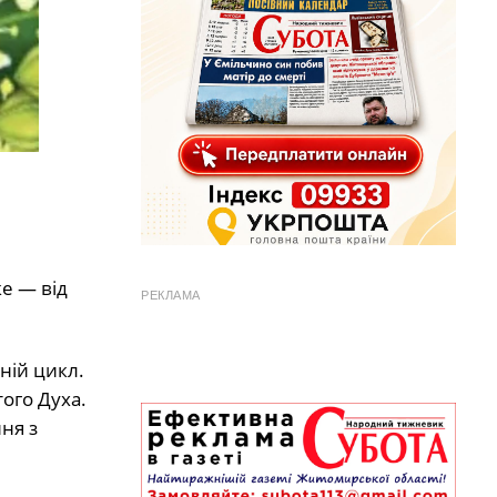
е — від
РЕКЛАМА
ній цикл.
того Духа.
ня з