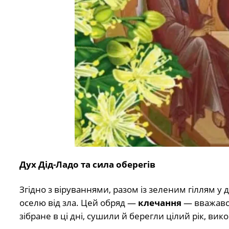
Дух Дід-Ладо та сила оберегів
Згідно з віруваннями, разом із зеленим гіллям у
оселю від зла. Цей обряд —
клечання
— вважався
зібране в ці дні, сушили й берегли цілий рік, ви