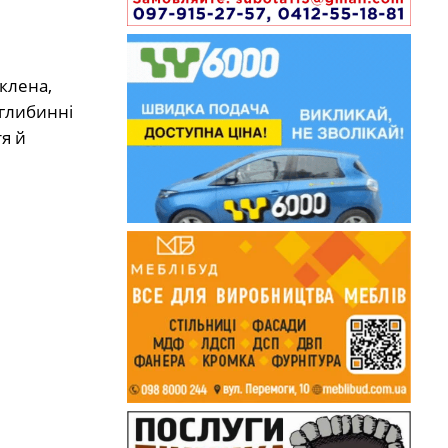
клена,
а глибинні
я й