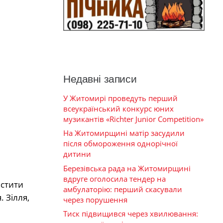
Недавні записи
У Житомирі проведуть перший
всеукраїнський конкурс юних
музикантів «Richter Junior Competition»
На Житомирщині матір засудили
після обмороження однорічної
дитини
Березівська рада на Житомирщині
вдруге оголосила тендер на
истити
амбулаторію: перший скасували
 Зілля,
через порушення
Тиск підвищився через хвилювання: