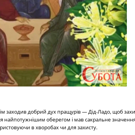
 дім заходив добрий дух пращурів — Дід-Ладо, щоб зах
 найпотужнішим оберегом і мав сакральне значення.
користовуючи в хворобах чи для захисту.