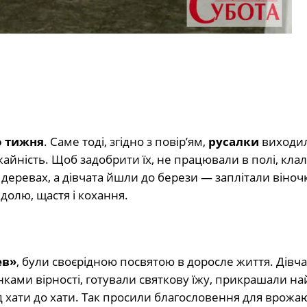
о тижня
. Саме тоді, згідно з повір’ям,
русалки
виходил
жайність. Щоб задобрити їх, не працювали в полі, кла
деревах, а дівчата йшли до берези — заплітали віноч
долю, щастя і кохання.
ев»
, були своєрідною посвятою в доросле життя. Дівча
ами вірності, готували святкову їжу, прикрашали на
д хати до хати. Так просили благословення для врожа