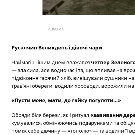
РЕКЛАМА
Русалчин Великдень і дівочі чари
Наймагічнішим днем вважався
четвер Зеленог
— зла сила, але водночас і та, що впливає на вро
підвіконня гарячий хліб, вивішували рушники на 
трав’яні обереги, водили хороводи, ворожили на 
«Пусти мене, мати, до гайку погуляти…»
Обряди біля берези, як і ритуал
«завивання дер
кумувалися, обмінюючись подарунками та обіцянк
поміж себе дівчину — «тополю» — та водили її ві