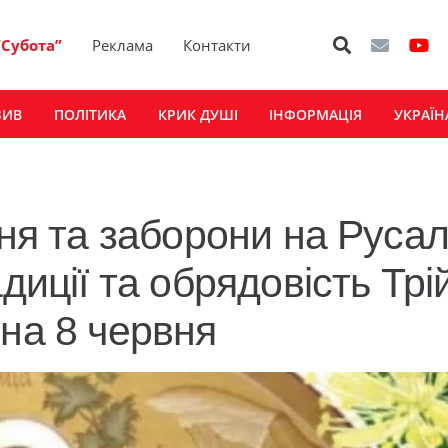
“Субота”
Реклама
Контакти
ЗИВ
ПОЛІТИКА
КРИК ДУШІ
ІНФОРМАЦІЯ
УКРАЇН
ння та заборони на Руса
диції та обрядовість Трій
 на 8 червня