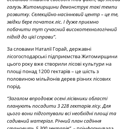
галузь Житомирщини демонструє такі темпи
розвитку. Селекційно-насіннєвий центр – це те,
звідки бере початок ліс. І дуже приємно
побачити тут сучасний високотехнологічний
підхід до цієї справи”
.
За словами Наталії Горай, державні
лісогосподарські підприємства Житомирщини
цього року вже створили лісові культури на
площі понад 1200 гектарів – це шість з
половиною мільйонів дерев різних лісових
порід.
“Загалом впродовж осені лісівники області
планують посадити 3 228 гектарів лісу. Для
цього вони підготували всі необхідні площі та
садивний матеріал. Річний план садіння
становить 5 300 гектарів”, –
поінформувала