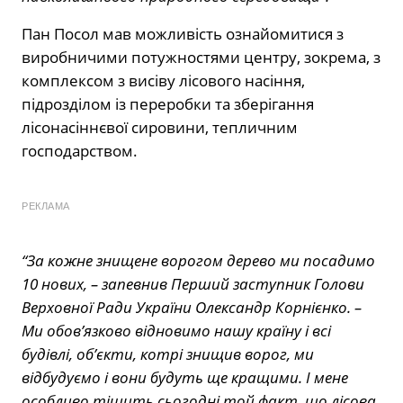
Пан Посол мав можливість ознайомитися з
виробничими потужностями центру, зокрема, з
комплексом з висіву лісового насіння,
підрозділом із переробки та зберігання
лісонасіннєвої сировини, тепличним
господарством.
РЕКЛАМА
“За кожне знищене ворогом дерево ми посадимо
10 нових, – запевнив Перший заступник Голови
Верховної Ради України Олександр Корнієнко. –
Ми обов’язково відновимо нашу країну і всі
будівлі, об’єкти, котрі знищив ворог, ми
відбудуємо і вони будуть ще кращими. І мене
особливо тішить сьогодні той факт, що лісова