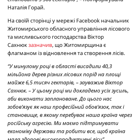
Наталія Горай.
На своїй сторінці у мережі Facebook начальник
Житомирського обласного управління лісового
та мисливського господарства Віктор
Сахнюк
зазначив
, що Житомирщина є
флагманом із відновлення та створення лісів.
“У минулому році в області висадили 40,3
мільйона дерев різних лісових порід на площі
майже 6,5 тисяч гектарів, – зауважив Віктор
Сахнюк. – У цьому році ми докладемо усіх зусиль,
аби виконати заплановане. До цього нас
зобов’язує як наш професійний обов’язок, так і
становище, в якому перебуває наша країна через
російську агресію. Ми маємо підтримувати
економіку держави та робити все, щоб країна
мала здорові високопродуктивні ліси”.