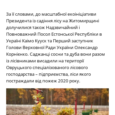
За її словами, до масштабної екоініціативи
Президента із садіння лісу на Житомирщині
долучилися також Надзвичайний і
Повноважний Посол Естонської Республіки в
Україні Каімо Кууск та Перший заступник
Голови Верховної Ради України Олександр
Корнієнко. Саджанці сосни та дуба вони разом
із лісівниками висадили на території
Овруцького спеціалізованого лісового
господарства – підприємства, ліси якого
постраждали від пожеж 2020 року.