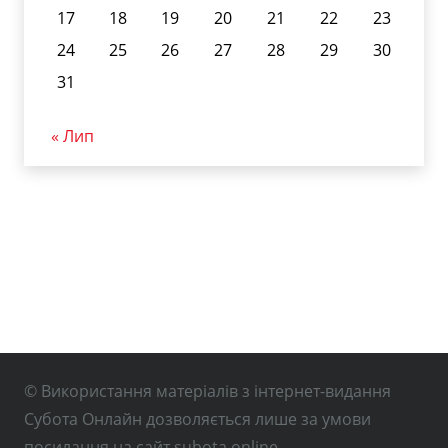
17
18
19
20
21
22
23
24
25
26
27
28
29
30
31
« Лип
© Використання матеріалів з інтернет-видання
Субота Онлайн дозволяється лише за умови
посилання на сайт subota.online