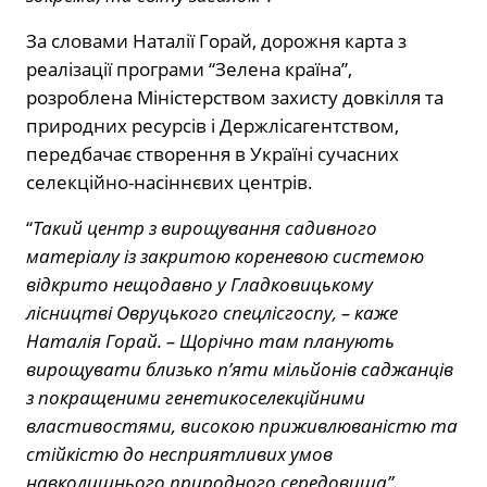
За словами Наталії Горай, дорожня карта з
реалізації програми “Зелена країна”,
розроблена Міністерством захисту довкілля та
природних ресурсів і Держлісагентством,
передбачає створення в Україні сучасних
селекційно-насіннєвих центрів.
“
Такий центр з вирощування садивного
матеріалу із закритою кореневою системою
відкрито нещодавно у Гладковицькому
лісництві Овруцького спецлісгоспу, – каже
Наталія Горай. – Щорічно там планують
вирощувати близько п’яти мільйонів саджанців
з покращеними генетикоселекційними
властивостями, високою приживлюваністю та
стійкістю до несприятливих умов
навколишнього природного середовища”.