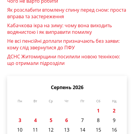
чого не варто робити
Як розслабити втомлену спину перед сном: проста
вправа та застереження
Кабачкова ікра на зиму: чому вона виходить
водянистою і як виправити помилку
Не всі пенсійні доплати призначають без заяви:
кому слід звернутися до ПФУ
ДСНС Житомирщини посилили новою технікою:
що отримали підрозділи
Серпень 2026
Пн
Вт
Ср
Чт
Пт
Сб
Нд
1
2
3
4
5
6
7
8
9
10
11
12
13
14
15
16