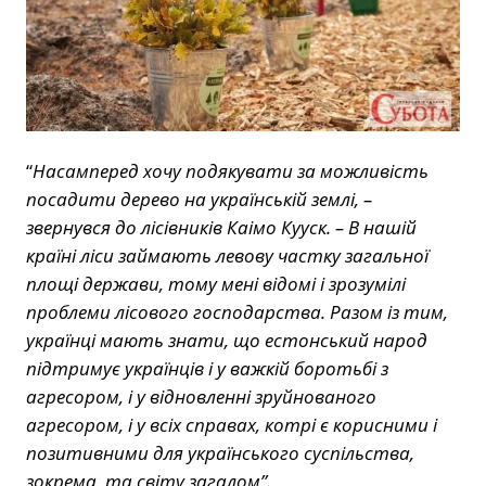
“
Насамперед хочу подякувати за можливість
посадити дерево на українській землі, –
звернувся до лісівників Каімо Кууск. – В нашій
країні ліси займають левову частку загальної
площі держави, тому мені відомі і зрозумілі
проблеми лісового господарства. Разом із тим,
українці мають знати, що естонський народ
підтримує українців і у важкій боротьбі з
агресором, і у відновленні зруйнованого
агресором, і у всіх справах, котрі є корисними і
позитивними для українського суспільства,
зокрема, та світу загалом”.