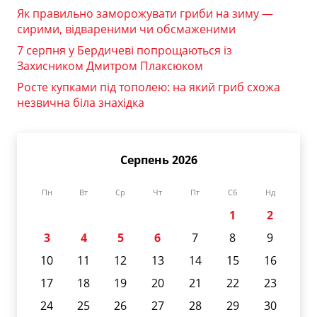
Як правильно заморожувати гриби на зиму —
сирими, відвареними чи обсмаженими
7 серпня у Бердичеві попрощаються із
Захисником Дмитром Плаксюком
Росте купками під тополею: на який гриб схожа
незвична біла знахідка
Серпень 2026
Пн
Вт
Ср
Чт
Пт
Сб
Нд
1
2
3
4
5
6
7
8
9
10
11
12
13
14
15
16
17
18
19
20
21
22
23
24
25
26
27
28
29
30