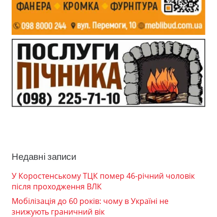
Недавні записи
У Коростенському ТЦК помер 46-річний чоловік
після проходження ВЛК
Мобілізація до 60 років: чому в Україні не
знижують граничний вік