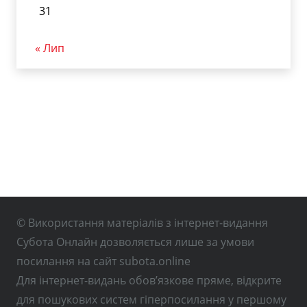
31
« Лип
© Використання матеріалів з інтернет-видання
Субота Онлайн дозволяється лише за умови
посилання на сайт subota.online
Для інтернет-видань обов’язкове пряме, відкрите
для пошукових систем гіперпосилання у першому