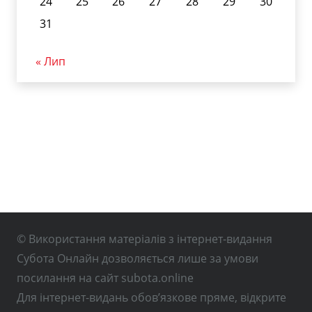
24
25
26
27
28
29
30
31
« Лип
© Використання матеріалів з інтернет-видання
Субота Онлайн дозволяється лише за умови
посилання на сайт subota.online
Для інтернет-видань обов’язкове пряме, відкрите