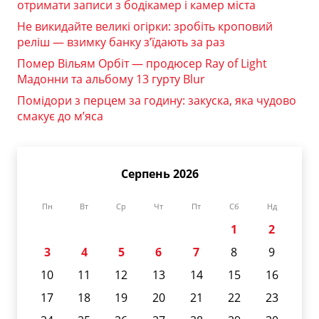
отримати записи з бодікамер і камер міста
Не викидайте великі огірки: зробіть кроповий
реліш — взимку банку з’їдають за раз
Помер Вільям Орбіт — продюсер Ray of Light
Мадонни та альбому 13 гурту Blur
Помідори з перцем за годину: закуска, яка чудово
смакує до м’яса
Серпень 2026
Пн
Вт
Ср
Чт
Пт
Сб
Нд
1
2
3
4
5
6
7
8
9
10
11
12
13
14
15
16
17
18
19
20
21
22
23