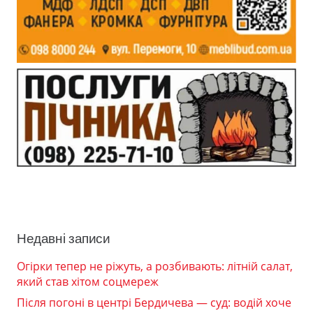
Недавні записи
Огірки тепер не ріжуть, а розбивають: літній салат,
який став хітом соцмереж
Після погоні в центрі Бердичева — суд: водій хоче