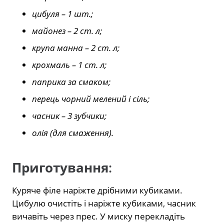
цибуля – 1 шт.;
майонез – 2 ст. л;
крупа манна – 2 ст. л;
крохмаль – 1 ст. л;
паприка за смаком;
перець чорний мелений і сіль;
часник – 3 зубчики;
олія (для смаження).
Приготування
:
Куряче філе наріжте дрібними кубиками.
Цибулю очистіть і наріжте кубиками, часник
вичавіть через прес. У миску перекладіть