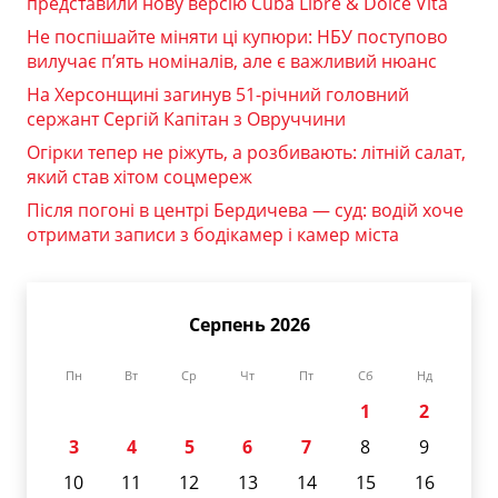
представили нову версію Cuba Libre & Dolce Vita
Не поспішайте міняти ці купюри: НБУ поступово
вилучає п’ять номіналів, але є важливий нюанс
На Херсонщині загинув 51-річний головний
сержант Сергій Капітан з Овруччини
Огірки тепер не ріжуть, а розбивають: літній салат,
який став хітом соцмереж
Після погоні в центрі Бердичева — суд: водій хоче
отримати записи з бодікамер і камер міста
Серпень 2026
Пн
Вт
Ср
Чт
Пт
Сб
Нд
1
2
3
4
5
6
7
8
9
10
11
12
13
14
15
16