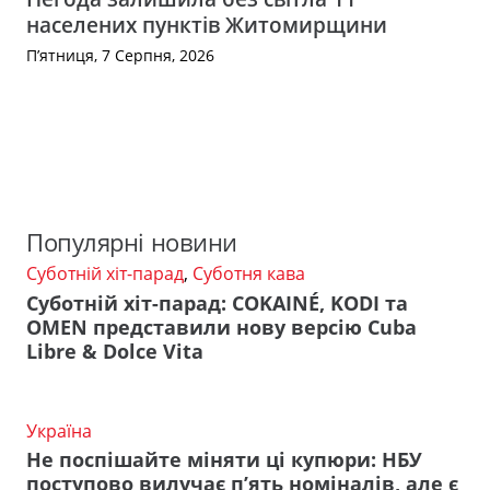
населених пунктів Житомирщини
П’ятниця, 7 Серпня, 2026
Популярні новини
Суботній хіт-парад
,
Суботня кава
Суботній хіт-парад: COKAINÉ, KODI та
OMEN представили нову версію Cuba
Libre & Dolce Vita
Україна
Не поспішайте міняти ці купюри: НБУ
поступово вилучає п’ять номіналів, але є