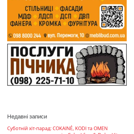
Недавні записи
Суботній хіт-парад: COKAINÉ, KODI та OMEN