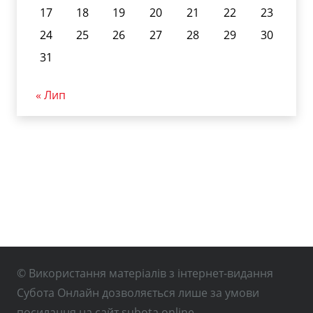
17
18
19
20
21
22
23
24
25
26
27
28
29
30
31
« Лип
© Використання матеріалів з інтернет-видання
Субота Онлайн дозволяється лише за умови
посилання на сайт subota.online