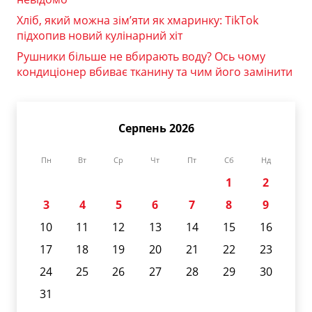
Хліб, який можна зім’яти як хмаринку: TikTok
підхопив новий кулінарний хіт
Рушники більше не вбирають воду? Ось чому
кондиціонер вбиває тканину та чим його замінити
Серпень 2026
Пн
Вт
Ср
Чт
Пт
Сб
Нд
1
2
3
4
5
6
7
8
9
10
11
12
13
14
15
16
17
18
19
20
21
22
23
24
25
26
27
28
29
30
31