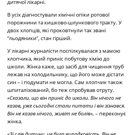
дитячої лікарні.
В усіх діагностували хімічні опіки ротової
порожнини та кишково-шлункового тракту. У
двох хлопців, які проковтнули так звані
“льодяники”, стан гірший.
У лікарні журналісти поспілкувалася з мамою
хлопчика, який приніс побутову хімію до
школи. Жінка каже, що засіб для чищення труб
лежав на холодильнику, що його може дістати
син – і подумати не могла. Сам хлопчик також
шпиталізований, бо теж спробував отруту.
«Сказали, що він приніс до школи. Він нічого не
казав, уже сьогодні стали питати і він зізнався.
Він не казав нічого, живіт не болів»,
– переконує
жінка.
«Зі слів дитини, це була випадковість. Він не