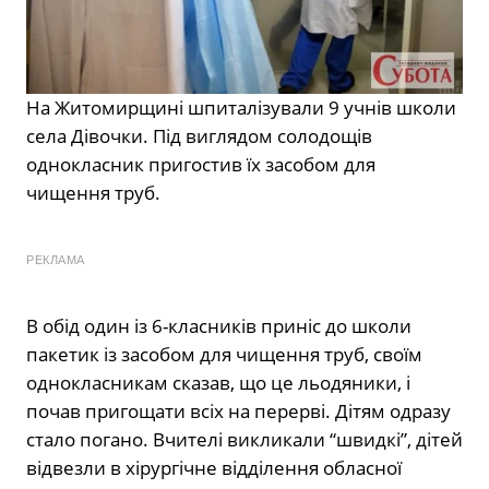
На Житомирщині шпиталізували 9 учнів школи
села Дівочки. Під виглядом солодощів
однокласник пригостив їх засобом для
чищення труб.
РЕКЛАМА
В обід один із 6-класників приніс до школи
пакетик із засобом для чищення труб, своїм
однокласникам сказав, що це льодяники, і
почав пригощати всіх на перерві. Дітям одразу
стало погано. Вчителі викликали “швидкі”, дітей
відвезли в хірургічне відділення обласної