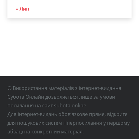
« Лип
© Використання матеріалів з інтернет-видання
Субота Онлайн дозволяється лише за умови
посилання на сайт subota.online
Для інтернет-видань обов’язкове пряме, відкрите
для пошукових систем гіперпосилання у першому
абзаці на конкретний матеріал.