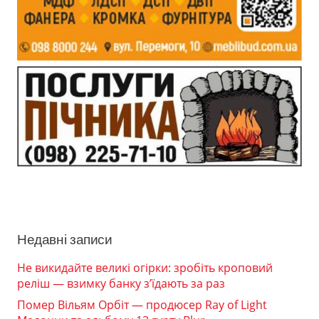
Недавні записи
Не викидайте великі огірки: зробіть кроповий
реліш — взимку банку з’їдають за раз
Помер Вільям Орбіт — продюсер Ray of Light