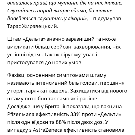
виявились праві, що мутант діє на нас інакше.
Слухайтесь порад лікарів вдома, бо інакше
доведеться слухатись у лікарні»
, – підсумував
Тарас Жиравецький.
Штам «Дельта» значно заразніший та може
викликати більш серйозні захворювання, ніж
усі інші відомі. Також вірус мутував і
пристосувався до нових умов.
Фахівці основними симптомами штаму
називають інтенсивний біль голови, першіння
у горлі, гарячка і кашель. Захищатися від нового
штаму потрібно так само як і раніше.
Дослідження у Британії показали, що вакцина
Pfizer мала ефективність 33% проти «Дельти»
після однієї дози та 88% після двох доз. У
випадку з AstraZeneca ефективність становила