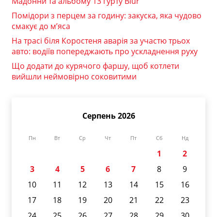
Мадонни та альбому 13 гурту Blur
Помідори з перцем за годину: закуска, яка чудово
смакує до м’яса
На трасі біля Коростеня аварія за участю трьох
авто: водіїв попереджають про ускладнення руху
Що додати до курячого фаршу, щоб котлети
вийшли неймовірно соковитими
Серпень 2026
Пн
Вт
Ср
Чт
Пт
Сб
Нд
1
2
3
4
5
6
7
8
9
10
11
12
13
14
15
16
17
18
19
20
21
22
23
24
25
26
27
28
29
30