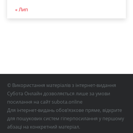
« Лип
© Використання матеріалів з інтернет-видання
Субота Онлайн дозволяється лише за умови
посилання на сайт subota.online
Для інтернет-видань обов’язкове пряме, відкрите
для пошукових систем гіперпосилання у першому
абзаці на конкретний матеріал.