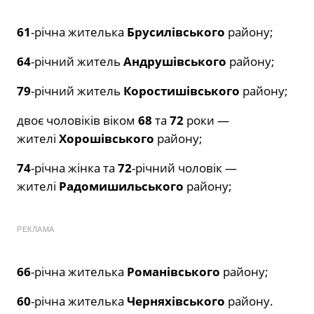
61
-річна жителька
Брусилівського
району;
64
-річний житель
Андрушівського
району;
79
-річний житель
Коростишівського
району;
двоє чоловіків віком
68
та
72
роки —
жителі
Хорошівського
району;
74
-річна жінка та
72
-річний чоловік —
жителі
Радомишильського
району;
РЕКЛАМА
66
-річна жителька
Романівського
району;
60
-річна жителька
Черняхівського
району.