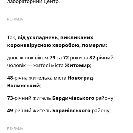
лабораторний центр.
РЕКЛАМА
Так,
від ускладнень, викликаних
коронавірусною хворобою, померли
:
двоє жінок віком
79
та
72
роки та
82
-річний
чоловік — жителі міста
Житомир
;
48
-річна жителька міста
Новоград-
Волинський
;
73
-річний житель
Бердичівського
району;
49
-річний житель
Баранівського
району;
РЕКЛАМА