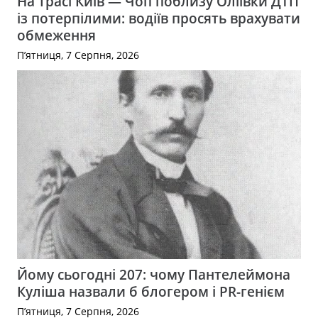
На трасі Київ — Чоп поблизу Оліївки ДТП
із потерпілими: водіїв просять врахувати
обмеження
П’ятниця, 7 Серпня, 2026
Йому сьогодні 207: чому Пантелеймона
Куліша назвали б блогером і PR-генієм
П’ятниця, 7 Серпня, 2026